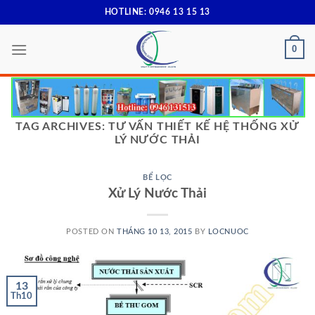
Skip
HOTLINE: 0946 13 15 13
to
content
0
TAG ARCHIVES:
TƯ VẤN THIẾT KẾ HỆ THỐNG XỬ
LÝ NƯỚC THẢI
BỂ LỌC
Xử Lý Nước Thải
POSTED ON
THÁNG 10 13, 2015
BY
LOCNUOC
13
Th10