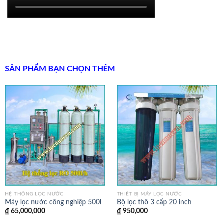
SẢN PHẨM BẠN CHỌN THÊM
HỆ THỐNG LỌC NƯỚC
THIẾT BỊ MÁY LỌC NƯỚC
Máy lọc nước công nghiệp 500l
Bộ lọc thô 3 cấp 20 inch
₫
65,000,000
₫
950,000