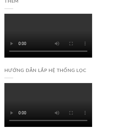
THÊM
HƯỚNG DẪN LẮP HỆ THỐNG LỌC