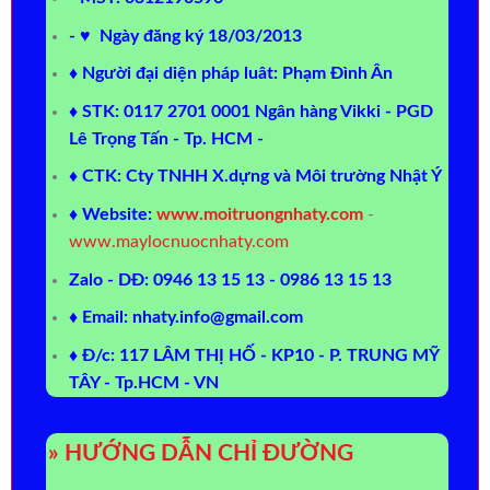
- ♥ Ngày đăng ký 18/03/2013
♦ Người đại diện pháp luât: Phạm Đình Ân
♦ STK: 0117 2701 0001 Ngân hàng Vikki - PGD
Lê Trọng Tấn - Tp. HCM -
♦ CTK: Cty TNHH X.dựng và Môi trường Nhật Ý
♦ Website:
www.moitruongnhaty.com
-
www.maylocnuocnhaty.com
Zalo - DĐ: 0946 13 15 13 - 0986 13 15 13
♦ Email: nhaty.info@gmail.com
♦ Đ/c: 117 LÂM THỊ HỐ - KP10 - P. TRUNG MỸ
TÂY - Tp.HCM - VN
» HƯỚNG DẪN CHỈ ĐƯỜNG