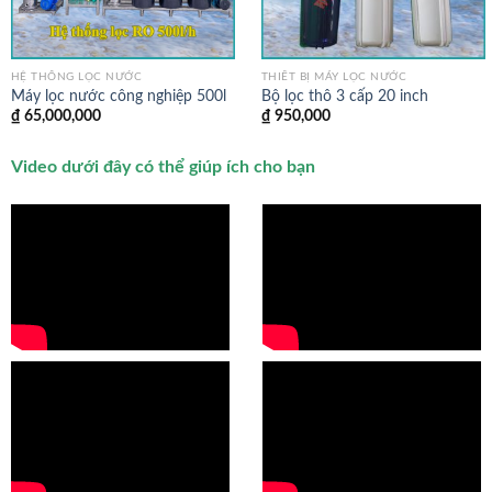
HỆ THỐNG LỌC NƯỚC
THIẾT BỊ MÁY LỌC NƯỚC
Máy lọc nước công nghiệp 500l
Bộ lọc thô 3 cấp 20 inch
₫
65,000,000
₫
950,000
Video dưới đây có thể giúp ích cho bạn