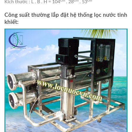
cm
cm
cm
Kích thước : L . B . H = 104
. 28
. 53
Công suất thường lắp đặt hệ thống lọc nước tinh
khiết: