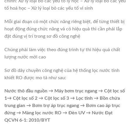
chính: Xử lý loại bỏ các yếu tố lý học – Xử lý loại bỏ các yếu
tố hoá học – Xử lý loại bỏ các yếu tố vi sinh
Mỗi giai đoạn có một chức năng riêng biệt, để từng thiết bị
hoạt động đúng chức năng và có hiệu quả thì cần phải lắp
đặt đúng vị trí trong sơ đồ công nghệ
Chúng phải làm việc theo đúng trình tự thì hiệu quả chất
lượng nước mới cao
Sơ đồ dây chuyền công nghệ của hệ thống lọc nước tinh
khiết RO được mo tả như sau:
Nước thô đầu nguồn → Máy bơm trục ngang → Cột lọc số
1→ Cột lọc số 2 → Cột lọc số 3 → Lọc tinh → Bồn chứa
trung gian → Bơm trợ áp trục ngang → Bơm cao áp trục
đứng → Màng lọc nước RO → Đèn UV → Nước Đạt
QCVN 6-1: 2010/BYT