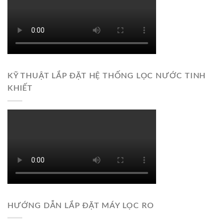
KỸ THUẬT LẮP ĐẶT HỆ THỐNG LỌC NƯỚC TINH
KHIẾT
HƯỚNG DẪN LẮP ĐẶT MÁY LỌC RO