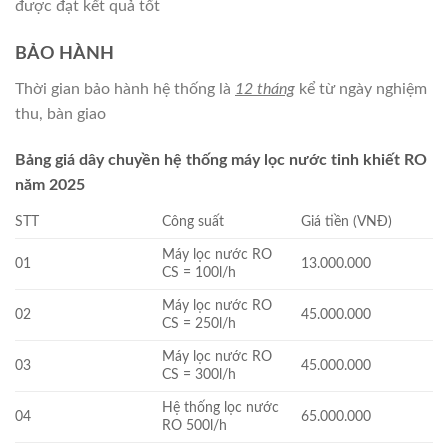
được đạt kết quả tốt
BẢO HÀNH
Thời gian bảo hành hệ thống là
12 tháng
kể từ ngày nghiệm
thu, bàn giao
Bảng giá dây chuyền hệ thống máy lọc nước tinh khiết RO
năm 2025
STT
Công suất
Giá tiền (VNĐ)
Máy lọc nước RO
01
13.000.000
CS = 100l/h
Máy lọc nước RO
02
45.000.000
CS = 250l/h
Máy lọc nước RO
03
45.000.000
CS = 300l/h
Hệ thống lọc nước
04
65.000.000
RO 500l/h