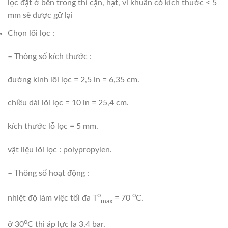
lọc đặt ở bên trong thì cặn, hạt, vi khuẩn có kích thước < 5
mm sẽ được gữ lại
Chọn lõi lọc :
– Thông số kích thước :
đường kính lõi lọc = 2,5 in = 6,35 cm.
chiều dài lõi lọc = 10 in = 25,4 cm.
kích thước lỗ lọc = 5 mm.
vật liệu lõi lọc : polypropylen.
– Thông số hoạt động :
o
o
nhiệt độ làm việc tối đa T
= 70
C.
max
o
ở 30
C thì áp lực la 3,4 bar.