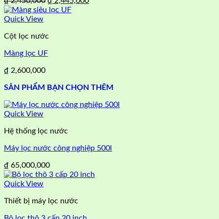
Giá
Giá
₫
2,450,000
₫
2,445,000
gốc
hiện
là:
tại
Quick View
₫ 2,450,000.
là:
Cột lọc nước
₫ 2,445,000.
Màng lọc UF
₫
2,600,000
SẢN PHẨM BẠN CHỌN THÊM
Quick View
Hệ thống lọc nước
Máy lọc nước công nghiệp 500l
₫
65,000,000
Quick View
Thiết bị máy lọc nước
Bộ lọc thô 3 cấp 20 inch