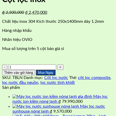
Giá
Giá
₫
2,500,000
₫
2,470,000
gốc
hiện
Chất liệu inox 304 Kích thước 250x1400mm dày 1.2mm
là:
tại
₫ 2,500,000.
là:
Hàng nhập khẩu
₫ 2,470,000.
Nhãn hiệu OVIO
Mua số lượng trên 5 cột báo giá sỉ
Cột
lọc
Thêm vào giỏ hàng
Mua Ngay
inox
SKU:
TBLN
Danh mục:
Cột lọc nước
Thẻ:
cột lọc composite
,
số
lọc nước đầu nguồn
,
lọc nước tinh khiết
lượng
Sản phẩm
Máy lọc
nước ion kiềm nóng lạnh
₫
79,990,000
Máy lọc nước
sunhouse nóng lạnh
₫
9,570,000