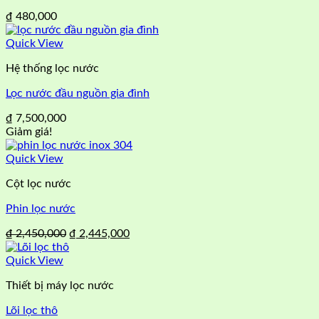
₫
480,000
Quick View
Hệ thống lọc nước
Lọc nước đầu nguồn gia đình
₫
7,500,000
Giảm giá!
Quick View
Cột lọc nước
Phin lọc nước
Giá
Giá
₫
2,450,000
₫
2,445,000
gốc
hiện
là:
tại
Quick View
₫ 2,450,000.
là:
Thiết bị máy lọc nước
₫ 2,445,000.
Lõi lọc thô