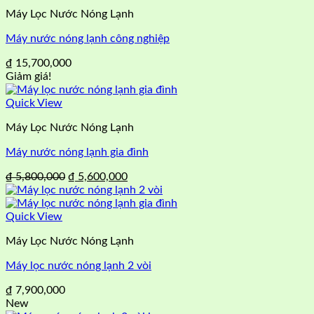
Máy Lọc Nước Nóng Lạnh
Máy nước nóng lạnh công nghiệp
₫
15,700,000
Giảm giá!
Quick View
Máy Lọc Nước Nóng Lạnh
Máy nước nóng lạnh gia đình
Giá
Giá
₫
5,800,000
₫
5,600,000
gốc
hiện
là:
tại
₫ 5,800,000.
là:
Quick View
₫ 5,600,000.
Máy Lọc Nước Nóng Lạnh
Máy lọc nước nóng lạnh 2 vòi
₫
7,900,000
New