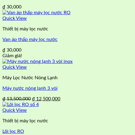
₫
30,000
Quick View
Thiết bị máy lọc nước
Van áp thấp máy lọc nước
₫
30,000
Giảm giá!
Quick View
Máy Lọc Nước Nóng Lạnh
Máy nước nóng lạnh 3 vòi
Giá
Giá
₫
13,500,000
₫
12,500,000
gốc
hiện
là:
tại
Quick View
₫ 13,500,000.
là:
Thiết bị máy lọc nước
₫ 12,500,000.
Lõi lọc RO