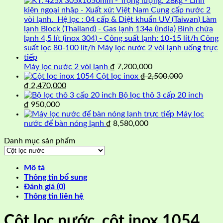
Máy lọc nước 2 vòi lạnh
₫
7,200,000
Cột lọc inox
₫
2,500,000
Giá
Giá
₫
2,470,000
gốc
hiện
Bộ lọc thô 3 cấp 20 inch
là:
tại
₫
950,000
₫ 2,500,000.
là:
Máy lọc
₫ 2,470,000.
nước để bàn nóng lạnh
₫
8,580,000
Danh mục sản phẩm
Mô tả
Thông tin bổ sung
Đánh giá (0)
Thông tin liên hệ
Cột lọc nước, cột inox 1054,