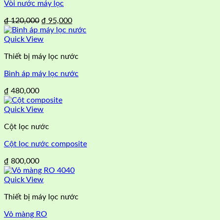
Vòi nước máy lọc
Giá
Giá
₫
120,000
₫
95,000
gốc
hiện
là:
tại
Quick View
₫ 120,000.
là:
Thiết bị máy lọc nước
₫ 95,000.
Bình áp máy lọc nước
₫
480,000
Quick View
Cột lọc nước
Cột lọc nước composite
₫
800,000
Quick View
Thiết bị máy lọc nước
Vỏ màng RO