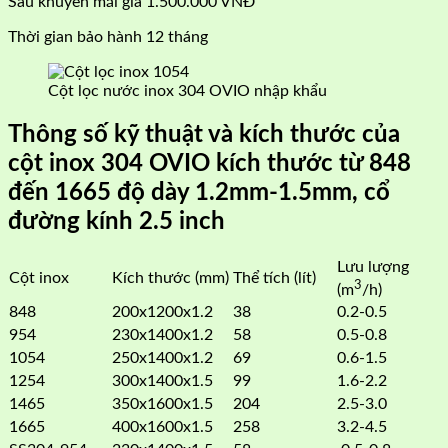
Sau khuyến mãi giá 1.500.000 VNĐ
Thời gian bảo hành 12 tháng
Cột lọc nước inox 304 OVIO nhập khẩu
Thông số kỹ thuật và kích thước của
cột inox 304 OVIO kích thước từ 848
đến 1665 độ dày 1.2mm-1.5mm, cổ
đường kính 2.5 inch
Lưu lượng
Cột inox
Kích thước (mm)
Thể tích (lít)
3
(m
/h)
848
200x1200x1.2
38
0.2-0.5
954
230x1400x1.2
58
0.5-0.8
1054
250x1400x1.2
69
0.6-1.5
1254
300x1400x1.5
99
1.6-2.2
1465
350x1600x1.5
204
2.5-3.0
1665
400x1600x1.5
258
3.2-4.5