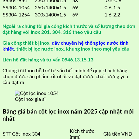
SS304-954
230x1400x1.5
58
0.5-0.8
SS304-1054
250x1400x1.5
69
0.6-1.5
SS304-1254
300x1400x1.5
69
1.6-2.2
Ngoài ra chúng tôi gia công kích thước và số lượng theo đơn
đặt hàng với inox 201, 304, 316 theo yêu cầu
Gia công thiết bị inox,
dây chuyền hệ thống lọc nước tinh
khiết
, thiết bị lọc nước inox, khung inox theo mọi yêu cầu
Liên hệ đặt hàng và tư vấn 0946.13.15.13
Chúng tôi luôn hỗ trợ tư vấn hết mình để quý khách hàng
chọn được sản phẩm tốt nhất và đạt được chất lượng yêu
cầu đặt ra
Cột inox giá sỉ
Bảng giá bán cột lọc inox năm 2025 cập nhật mới
nhất
Kích thước
STT
Cột inox 304
Giá tiền VNĐ
(mm)