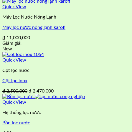
Quick View
Máy Lọc Nước Nóng Lạnh
Máy lọc nước nóng lạnh karofi
₫
11,000,000
Giảm giá!
New
Quick View
Cột lọc nước
Cột lọc inox
Giá
Giá
₫
2,500,000
₫
2,470,000
gốc
hiện
là:
tại
Quick View
₫ 2,500,000.
là:
Hệ thống lọc nước
₫ 2,470,000.
Bồn lọc nước