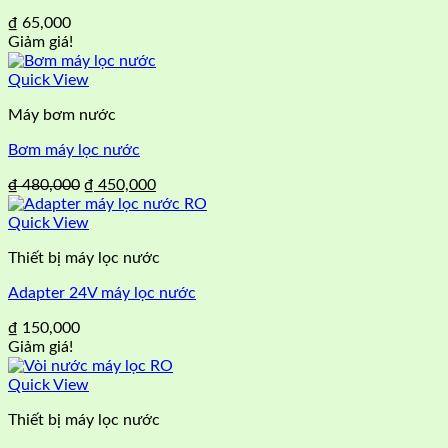
₫
65,000
Giảm giá!
Quick View
Máy bơm nước
Bơm máy lọc nước
Giá
Giá
₫
480,000
₫
450,000
gốc
hiện
là:
tại
Quick View
₫ 480,000.
là:
Thiết bị máy lọc nước
₫ 450,000.
Adapter 24V máy lọc nước
₫
150,000
Giảm giá!
Quick View
Thiết bị máy lọc nước