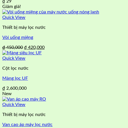
₫
29
Giảm giá!
Quick View
Thiết bị máy lọc nước
Vòi uống miệng
Giá
Giá
₫
450,000
₫
420,000
gốc
hiện
là:
tại
Quick View
₫ 450,000.
là:
Cột lọc nước
₫ 420,000.
Màng lọc UF
₫
2,600,000
New
Quick View
Thiết bị máy lọc nước
Van cao áp máy lọc nước