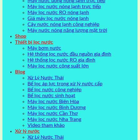
Máy nước uống nóng lạnh trực tiếp
Máy lọc nước nóng lạnh trực tiếp
Máy lọc nước RO nóng lạnh
Giá máy lọc nước nóng lạnh
Cây nước nóng lạnh công nghiệp
Máy nước nóng năng lượng mặt trời
Shop
Thiết bị lọc nước
Máy bơm nước
Hệ thống lọc nước đầu nguồn gia đình
Hệ thống lọc nước RO gia đình
Máy lọc nước công suất lớn
Blog
Xử Lý Nước Thải
Bể lọc áp lực trong xử lý nước cấp
Bể lọc nước công nghiệp
Bể lọc nước sinh hoạt
Máy lọc nước Biên Hòa
Máy lọc nước Bình Dương
Máy lọc nước Cần Thơ
Máy lọc nước Nha Trang
Video tham khảo
Xử lý nước
Xử Lý Nước Thải