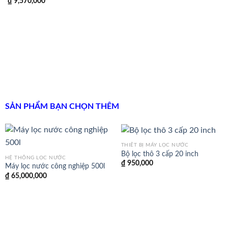
₫
9,570,000
là:
tại
₫ 13,500,000.
là:
₫ 12,
SẢN PHẨM BẠN CHỌN THÊM
THIẾT BỊ MÁY LỌC NƯỚC
Bộ lọc thô 3 cấp 20 inch
HỆ THỐNG LỌC NƯỚC
₫
950,000
Máy lọc nước công nghiệp 500l
₫
65,000,000