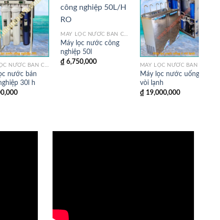
MÁY LỌC NƯỚC BÁN CÔNG NGHIỆP
Máy lọc nước công
nghiệp 50l
₫
6,750,000
MÁY LỌC NƯỚC BÁN CÔNG NGHIỆP
MÁY LỌC NƯỚC BÁN CÔNG NGHIỆP
ọc nước bán
Máy lọc nước uống 6
nghiệp 30l h
vòi lạnh
0,000
₫
19,000,000