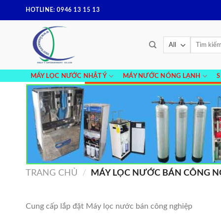
Skip
HOTLINE: 0946 13 15 13
to
content
Tìm
kiếm:
MÁY LỌC NƯỚC NHẬT Ý
MÁY NƯỚC NÓNG LẠNH
TRANG CHỦ
/
MÁY LỌC NƯỚC BÁN CÔNG N
Cung cấp lắp đặt Máy lọc nước bán công nghiệp