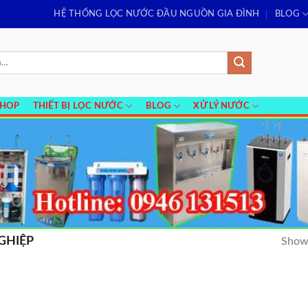
HỆ THỐNG LỌC NƯỚC ĐẦU NGUỒN GIA ĐÌNH
BLOG
SHOP
THIẾT BỊ LỌC NƯỚC
BLOG
XỬ LÝ NƯỚC
GHIỆP
Showi