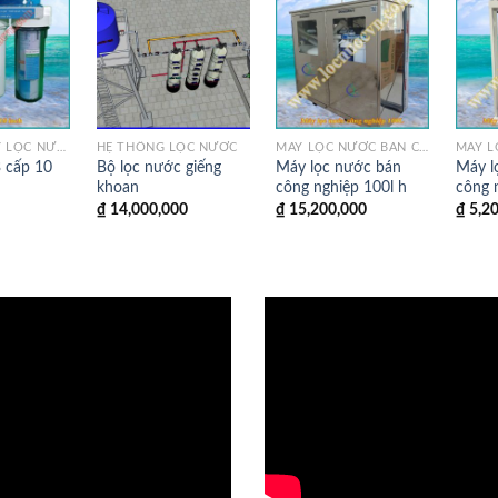
THIẾT BỊ MÁY LỌC NƯỚC
HỆ THỐNG LỌC NƯỚC
MÁY LỌC NƯỚC BÁN CÔNG NGHIỆP
3 cấp 10
Bộ lọc nước giếng
Máy lọc nước bán
Máy l
khoan
công nghiệp 100l h
công 
₫
14,000,000
₫
15,200,000
₫
5,20