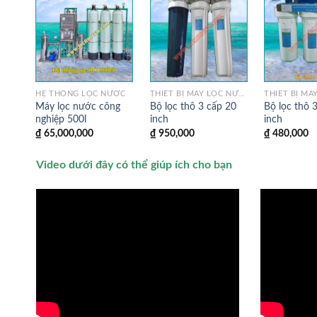
HỆ THỐNG LỌC NƯỚC
THIẾT BỊ MÁY LỌC NƯỚC
Máy lọc nước công
Bộ lọc thô 3 cấp 20
Bộ lọc thô 
nghiệp 500l
inch
inch
₫
65,000,000
₫
950,000
₫
480,000
Video dưới đây có thể giúp ích cho bạn