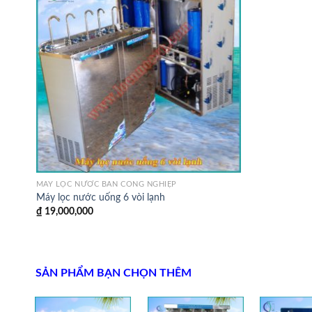
MÁY LỌC NƯỚC BÁN CÔNG NGHIỆP
Máy lọc nước uống 6 vòi lạnh
₫
19,000,000
SẢN PHẨM BẠN CHỌN THÊM