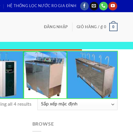
HỆ THỐNG LỌC NƯỚC RO GIA ĐÌNH
0
ĐĂNG NHẬP
GIỎ HÀNG /
₫
0
ng all 4 results
BROWSE