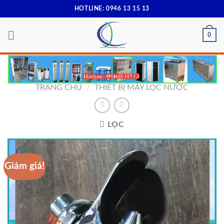
Skip
HOTLINE: 0946 13 15 13
to
content
0
TRANG CHỦ
/
THIẾT BỊ MÁY LỌC NƯỚC
LỌC
Giảm giá!