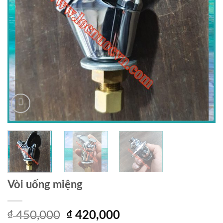
Vòi uống miệng
Giá
Giá
₫
450,000
₫
420,000