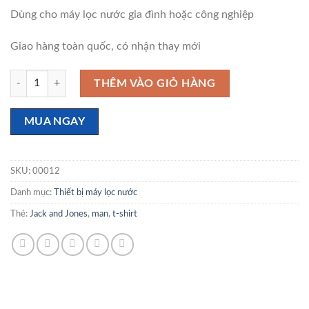
gốc
hiện
Dùng cho máy lọc nước gia đình hoặc công nghiệp
là:
tại
₫ 450,000.
là:
Giao hàng toàn quốc, có nhận thay mới
₫ 420,000.
Vòi uống miệng số lượng
THÊM VÀO GIỎ HÀNG
MUA NGAY
SKU:
00012
Danh mục:
Thiết bị máy lọc nước
Thẻ:
Jack and Jones
,
man
,
t-shirt