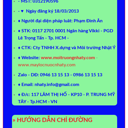
- MST: 0312190596
- ♥ Ngày đăng ký 18/03/2013
♦ Người đại diện pháp luât: Phạm Đình Ân
♦ STK: 0117 2701 0001 Ngân hàng Vikki - PGD
Lê Trọng Tấn - Tp. HCM -
♦ CTK: Cty TNHH X.dựng và Môi trường Nhật Ý
♦ Website:
www.moitruongnhaty.com
-
www.maylocnuocnhaty.com
Zalo - DĐ: 0946 13 15 13 - 0986 13 15 13
♦ Email: nhaty.info@gmail.com
♦ Đ/c: 117 LÂM THỊ HỐ - KP10 - P. TRUNG MỸ
TÂY - Tp.HCM - VN
» HƯỚNG DẪN CHỈ ĐƯỜNG