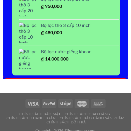
₫
950,000
Bộ lọc thô 3 cấp 10 inch
₫
480,000
Bộ lọc nước giếng khoan
₫
14,000,000
CHÍNH SÁCH BẢO MẬT
CHÍNH SÁCH GIAO HÀNG
CHÍNH SÁCH THANH TOÁN
CHÍNH SÁCH BẢO HÀNH SẢN PHẨM
CHÍNH SÁCH ĐỔI TRẢ
Copyright 2026 ©
locnuocvn.com