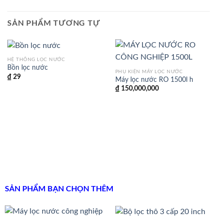
SẢN PHẨM TƯƠNG TỰ
HỆ THỐNG LỌC NƯỚC
Bồn lọc nước
PHỤ KIỆN MÁY LỌC NƯỚC
₫
29
Máy lọc nước RO 1500l h
₫
150,000,000
SẢN PHẨM BẠN CHỌN THÊM