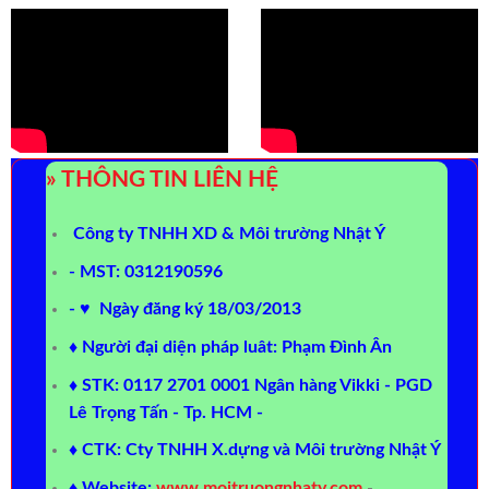
» THÔNG TIN LIÊN HỆ
Công ty TNHH XD & Môi trường Nhật Ý
- MST: 0312190596
- ♥ Ngày đăng ký 18/03/2013
♦ Người đại diện pháp luât: Phạm Đình Ân
♦ STK: 0117 2701 0001 Ngân hàng Vikki - PGD
Lê Trọng Tấn - Tp. HCM -
♦ CTK: Cty TNHH X.dựng và Môi trường Nhật Ý
♦ Website:
www.moitruongnhaty.com
-