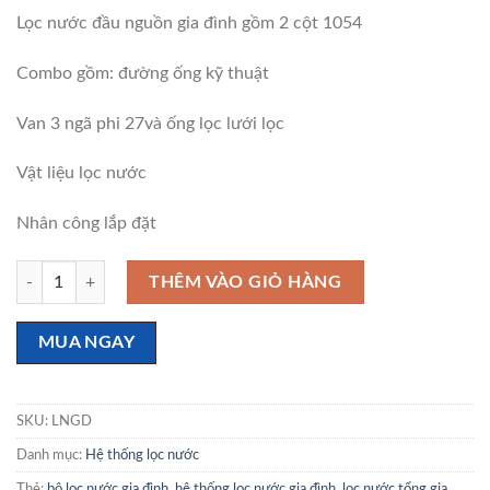
Lọc nước đầu nguồn gia đình gồm 2 cột 1054
Combo gồm: đường ống kỹ thuật
Van 3 ngã phi 27và ống lọc lưới lọc
Vật liệu lọc nước
Nhân công lắp đặt
Lọc nước đầu nguồn gia đình số lượng
THÊM VÀO GIỎ HÀNG
MUA NGAY
SKU:
LNGD
Danh mục:
Hệ thống lọc nước
Thẻ:
bộ lọc nước gia đình
,
hệ thống lọc nước gia đình
,
lọc nước tổng gia