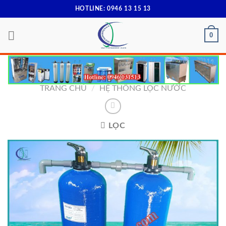
Skip
HOTLINE: 0946 13 15 13
to
content
0
TRANG CHỦ
/
HỆ THỐNG LỌC NƯỚC
LỌC