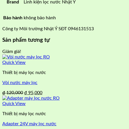
Brand
Linh kiện lọc nước Nhật Ý
Bảo hành
không bảo hành
Công ty Môi trường Nhật Ý SĐT 0946131513
Sản phẩm tương tự
Giảm giá!
Quick View
Thiết bị máy lọc nước
Vòi nước máy lọc
Giá
Giá
₫
120,000
₫
95,000
gốc
hiện
là:
tại
Quick View
₫ 120,000.
là:
Thiết bị máy lọc nước
₫ 95,000.
Adapter 24V máy lọc nước