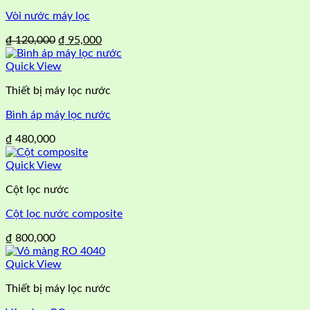
Vòi nước máy lọc
Giá
Giá
₫
120,000
₫
95,000
gốc
hiện
là:
tại
Quick View
₫ 120,000.
là:
Thiết bị máy lọc nước
₫ 95,000.
Bình áp máy lọc nước
₫
480,000
Quick View
Cột lọc nước
Cột lọc nước composite
₫
800,000
Quick View
Thiết bị máy lọc nước