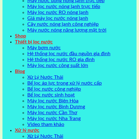
Máy nước uống nóng lạnh trực tiếp
Máy lọc nước nóng lạnh trực tiếp
Máy lọc nước RO nóng lạnh
Giá máy lọc nước nóng lạnh
Cây nước nóng lạnh công nghiệp
Máy nước nóng năng lượng mặt trời
Shop
Thiết bị lọc nước
Máy bơm nước
Hệ thống lọc nước đầu nguồn gia đình
Hệ thống lọc nước RO gia đình
Máy lọc nước công suất lớn
Blog
Xử Lý Nước Thải
Bể lọc áp lực trong xử lý nước cấp
Bể lọc nước công nghiệp
Bể lọc nước sinh hoạt
Máy lọc nước Biên Hòa
Máy lọc nước Bình Dương
Máy lọc nước Cần Thơ
Máy lọc nước Nha Trang
Video tham khảo
Xử lý nước
Xử Lý Nước Thải