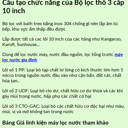
Cấu tạo chức năng của Bộ lọc thô 3 cấp
10 inch
Bộ lọc với bath treo bằng inox 304 chống gỉ nên lắp âm tủ
bếp, khu vực ẩm thấp đều được
Lắp được tất cả cac lõi 10 inch của các hãng như Kangaroo,
Karofi, Sunhouse…
Dùng để lọc nước máy, nước đầu nguồn, lọc tổng trước
máy
lọc nước gia đình
Lõi số 1 PP: Loại bỏ tạp chất lơ lửng có kích thước lớn hơn 5
micro trong nguồn nước đầu vào như cặn bẩn, đất cát, chất
hòa tan..
Lõi số 2 UDF: Loại bỏ clo dư, chất hữu cơ dư thừa và các khí
gây mùi trong nước, hấp phụ các chất có hại
Lõi số 3 CTO-GAC: Loại bỏ các chất hữu cơ độc hại như màu,
mùi, vị và mỡ không tan trong nước
Bảng Giá linh kiện máy lọc nước tham khảo