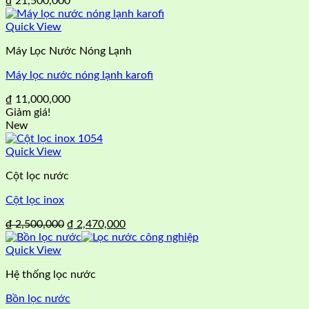
₫
21,500,000
Quick View
Máy Lọc Nước Nóng Lạnh
Máy lọc nước nóng lạnh karofi
₫
11,000,000
Giảm giá!
New
Quick View
Cột lọc nước
Cột lọc inox
Giá
Giá
₫
2,500,000
₫
2,470,000
gốc
hiện
là:
tại
Quick View
₫ 2,500,000.
là:
Hệ thống lọc nước
₫ 2,470,000.
Bồn lọc nước