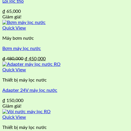
Lõi lọc thô
₫
65,000
Giảm giá!
Quick View
Máy bơm nước
Bơm máy lọc nước
Giá
Giá
₫
480,000
₫
450,000
gốc
hiện
là:
tại
Quick View
₫ 480,000.
là:
Thiết bị máy lọc nước
₫ 450,000.
Adapter 24V máy lọc nước
₫
150,000
Giảm giá!
Quick View
Thiết bị máy lọc nước