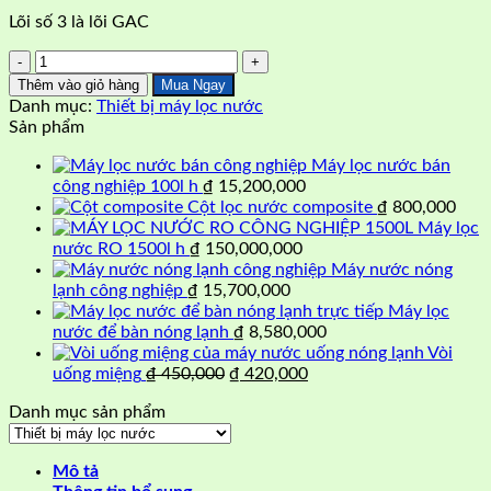
Lõi số 3 là lõi GAC
Bộ
lọc
Thêm vào giỏ hàng
Mua Ngay
thô
Danh mục:
Thiết bị máy lọc nước
3
Sản phẩm
cấp
10
Máy lọc nước bán
inch
công nghiệp 100l h
₫
15,200,000
số
Cột lọc nước composite
₫
800,000
lượng
Máy lọc
nước RO 1500l h
₫
150,000,000
Máy nước nóng
lạnh công nghiệp
₫
15,700,000
Máy lọc
nước để bàn nóng lạnh
₫
8,580,000
Vòi
Giá
Giá
uống miệng
₫
450,000
₫
420,000
gốc
hiện
Danh mục sản phẩm
là:
tại
₫ 450,000.
là:
₫ 420,000.
Mô tả