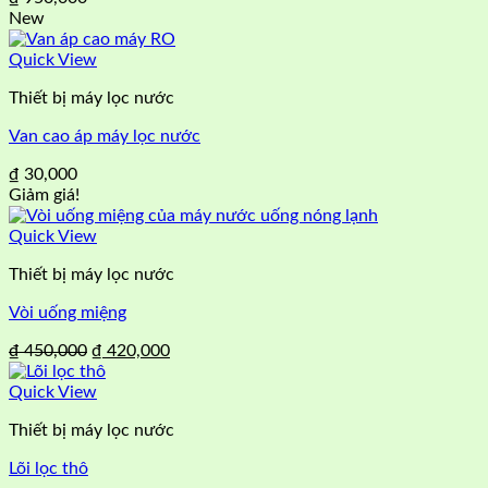
New
Quick View
Thiết bị máy lọc nước
Van cao áp máy lọc nước
₫
30,000
Giảm giá!
Quick View
Thiết bị máy lọc nước
Vòi uống miệng
Giá
Giá
₫
450,000
₫
420,000
gốc
hiện
là:
tại
Quick View
₫ 450,000.
là:
Thiết bị máy lọc nước
₫ 420,000.
Lõi lọc thô