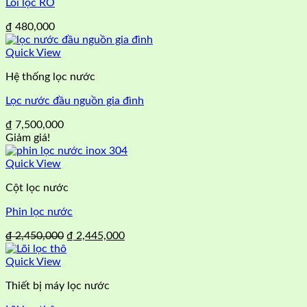
Lõi lọc RO
₫
480,000
Quick View
Hệ thống lọc nước
Lọc nước đầu nguồn gia đình
₫
7,500,000
Giảm giá!
Quick View
Cột lọc nước
Phin lọc nước
Giá
Giá
₫
2,450,000
₫
2,445,000
gốc
hiện
là:
tại
Quick View
₫ 2,450,000.
là:
Thiết bị máy lọc nước
₫ 2,445,000.