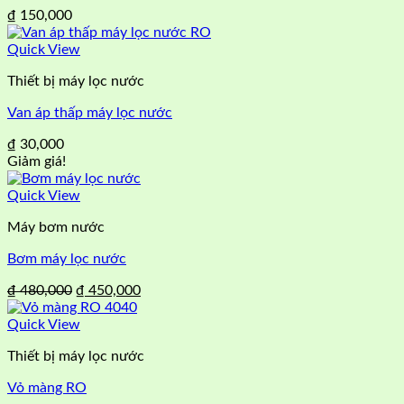
₫
150,000
Quick View
Thiết bị máy lọc nước
Van áp thấp máy lọc nước
₫
30,000
Giảm giá!
Quick View
Máy bơm nước
Bơm máy lọc nước
Giá
Giá
₫
480,000
₫
450,000
gốc
hiện
là:
tại
Quick View
₫ 480,000.
là:
Thiết bị máy lọc nước
₫ 450,000.
Vỏ màng RO