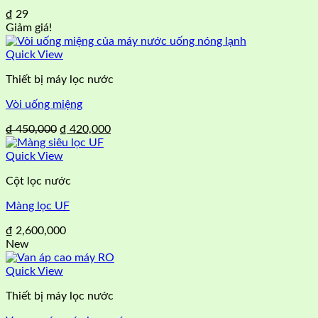
₫
29
Giảm giá!
Quick View
Thiết bị máy lọc nước
Vòi uống miệng
Giá
Giá
₫
450,000
₫
420,000
gốc
hiện
là:
tại
Quick View
₫ 450,000.
là:
Cột lọc nước
₫ 420,000.
Màng lọc UF
₫
2,600,000
New
Quick View
Thiết bị máy lọc nước