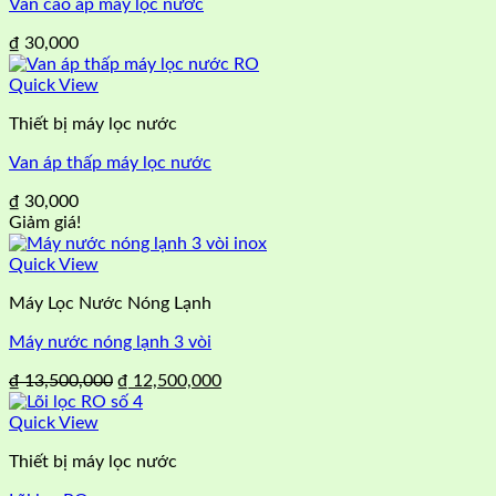
Van cao áp máy lọc nước
₫
30,000
Quick View
Thiết bị máy lọc nước
Van áp thấp máy lọc nước
₫
30,000
Giảm giá!
Quick View
Máy Lọc Nước Nóng Lạnh
Máy nước nóng lạnh 3 vòi
Giá
Giá
₫
13,500,000
₫
12,500,000
gốc
hiện
là:
tại
Quick View
₫ 13,500,000.
là:
Thiết bị máy lọc nước
₫ 12,500,000.