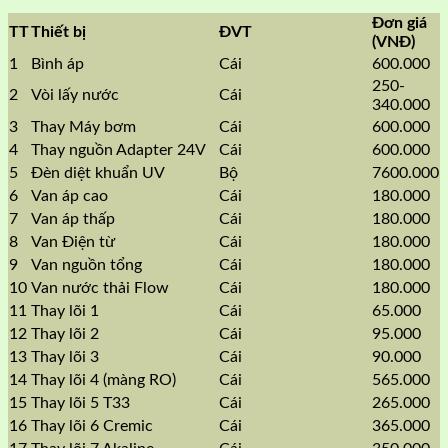
Đơn giá
TT
Thiết bị
ĐVT
(VNĐ)
1
Bình áp
Cái
600.000
250-
2
Vòi lấy nước
Cái
340.000
3
Thay Máy bơm
Cái
600.000
4
Thay nguồn Adapter 24V
Cái
600.000
5
Đèn diệt khuẩn UV
Bộ
7600.000
6
Van áp cao
Cái
180.000
7
Van áp thấp
Cái
180.000
8
Van Điện từ
Cái
180.000
9
Van nguồn tổng
Cái
180.000
10
Van nước thải Flow
Cái
180.000
11
Thay lõi 1
Cái
65.000
12
Thay lõi 2
Cái
95.000
13
Thay lõi 3
Cái
90.000
14
Thay lõi 4 (màng RO)
Cái
565.000
15
Thay lõi 5 T33
Cái
265.000
16
Thay lõi 6 Cremic
Cái
365.000