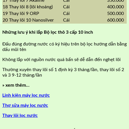
17
Thay lõi 7 Akaline
Cái
350.000
18
Thay lõi 8 (lõi khoáng)
Cái
400.000
19
Thay lõi 9 ORP
Cái
500.000
20
Thay lõi 10 Nanosilver
Cái
600.000
Những lưu ý khi lắp Bộ lọc thô 3 cấp 10 inch
Đấu đúng đường nước có ký hiệu trên bộ lọc hướng dẫn bằng
dấu mũi tên
Không lắp với nguồn nước quá bẩn sẽ dễ dẫn đến nghẹt lõi
Thường xuyên thay lõi số 1 định kỳ 3 tháng/lần, thay lõi số 2
và 3 9-12 tháng/lần
» xem thêm…
Linh kiện máy lọc nước
Thợ sửa máy lọc nước
Thay lõi lọc nước