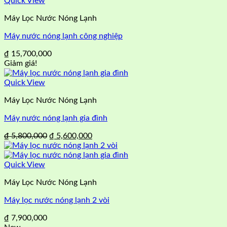
Quick View
Máy Lọc Nước Nóng Lạnh
Máy nước nóng lạnh công nghiệp
₫
15,700,000
Giảm giá!
Quick View
Máy Lọc Nước Nóng Lạnh
Máy nước nóng lạnh gia đình
Giá
Giá
₫
5,800,000
₫
5,600,000
gốc
hiện
là:
tại
₫ 5,800,000.
là:
Quick View
₫ 5,600,000.
Máy Lọc Nước Nóng Lạnh
Máy lọc nước nóng lạnh 2 vòi
₫
7,900,000