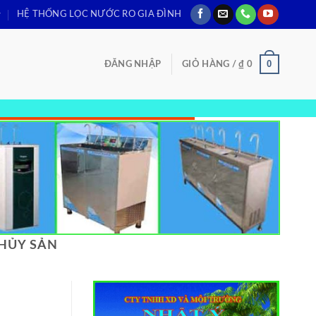
HỆ THỐNG LỌC NƯỚC RO GIA ĐÌNH
0
ĐĂNG NHẬP
GIỎ HÀNG /
₫
0
THỦY SẢN