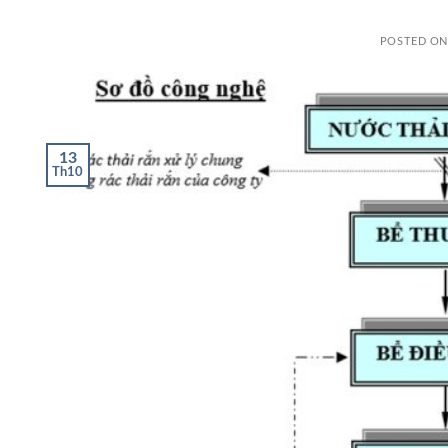
POSTED O
13
Th10