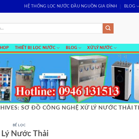
HỆ THỐNG LỌC NƯỚC ĐẦU NGUỒN GIA ĐÌNH
BLOG
SHOP
THIẾT BỊ LỌC NƯỚC
BLOG
XỬ LÝ NƯỚC
HIVES:
SƠ ĐỒ CÔNG NGHỆ XỬ LÝ NƯỚC THẢI 
BỂ LỌC
 Lý Nước Thải