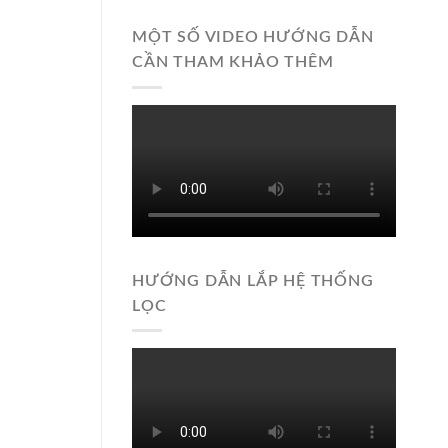
MỘT SỐ VIDEO HƯỚNG DẪN
CẦN THAM KHẢO THÊM
HƯỚNG DẪN LẮP HỆ THỐNG
LỌC