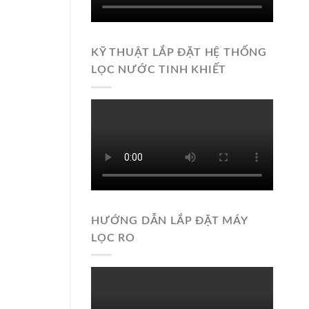
KỸ THUẬT LẮP ĐẶT HỆ THỐNG
LỌC NƯỚC TINH KHIẾT
HƯỚNG DẪN LẮP ĐẶT MÁY
LỌC RO