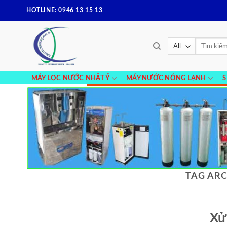
Skip
HOTLINE: 0946 13 15 13
to
content
Tìm
kiếm:
MÁY LỌC NƯỚC NHẬT Ý
MÁY NƯỚC NÓNG LẠNH
TAG ARC
Xử