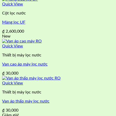
là:
tại
Quick View
₫ 450,000.
là:
Cột lọc nước
₫ 420,000.
Màng lọc UF
₫
2,600,000
New
Quick View
Thiết bị máy lọc nước
Van cao áp máy lọc nước
₫
30,000
Quick View
Thiết bị máy lọc nước
Van áp thấp máy lọc nước
₫
30,000
Giảm giá!