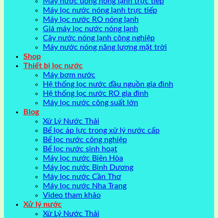
Máy nước uống nóng lạnh trực tiếp
Máy lọc nước nóng lạnh trực tiếp
Máy lọc nước RO nóng lạnh
Giá máy lọc nước nóng lạnh
Cây nước nóng lạnh công nghiệp
Máy nước nóng năng lượng mặt trời
Shop
Thiết bị lọc nước
Máy bơm nước
Hệ thống lọc nước đầu nguồn gia đình
Hệ thống lọc nước RO gia đình
Máy lọc nước công suất lớn
Blog
Xử Lý Nước Thải
Bể lọc áp lực trong xử lý nước cấp
Bể lọc nước công nghiệp
Bể lọc nước sinh hoạt
Máy lọc nước Biên Hòa
Máy lọc nước Bình Dương
Máy lọc nước Cần Thơ
Máy lọc nước Nha Trang
Video tham khảo
Xử lý nước
Xử Lý Nước Thải