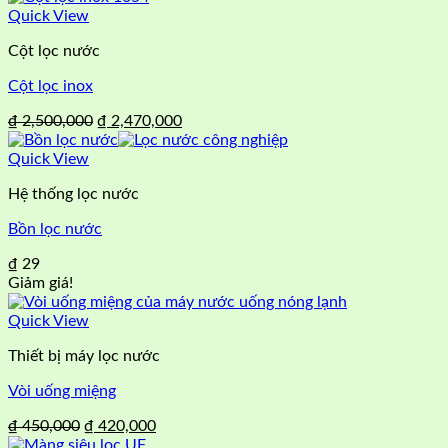
Quick View
Cột lọc nước
Cột lọc inox
Giá
Giá
₫
2,500,000
₫
2,470,000
gốc
hiện
là:
tại
Quick View
₫ 2,500,000.
là:
Hệ thống lọc nước
₫ 2,470,000.
Bồn lọc nước
₫
29
Giảm giá!
Quick View
Thiết bị máy lọc nước
Vòi uống miệng
Giá
Giá
₫
450,000
₫
420,000
gốc
hiện