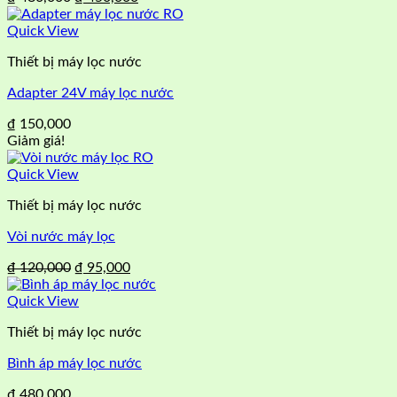
gốc
hiện
là:
tại
Quick View
₫ 480,000.
là:
Thiết bị máy lọc nước
₫ 450,000.
Adapter 24V máy lọc nước
₫
150,000
Giảm giá!
Quick View
Thiết bị máy lọc nước
Vòi nước máy lọc
Giá
Giá
₫
120,000
₫
95,000
gốc
hiện
là:
tại
Quick View
₫ 120,000.
là:
Thiết bị máy lọc nước
₫ 95,000.
Bình áp máy lọc nước
₫
480,000