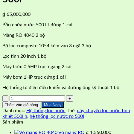
₫
65,000,000
Bồn chứa nước 500 lít đứng 1 cái
Màng RO 4040 2 bộ
Bộ lọc composte 1054 kèm van 3 ngã 3 bộ
Lọc tinh 20 inch 1 bộ
Máy bơm 0,5HP trục ngang 2 cái
Máy bơm 1HP trục đứng 1 cái
Hệ thống tủ điện điều khiển và đường ống kỹ thuật 1 bộ
Máy
lọc
Thêm vào giỏ hàng
Mua Ngay
nước
Danh mục:
Hệ thống lọc nước
Thẻ:
dây chuyền lọc nước tinh
công
khiết 500l h
,
hệ thống lọc nước ro 500l
nghiệp
Sản phẩm
500l
số
Vỏ màng RO
₫
1,550,000