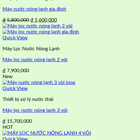
Máy nước nóng lạnh gia đình
Giá
Giá
₫
5,800,000
₫
5,600,000
gốc
hiện
là:
tại
₫ 5,800,000.
là:
Quick View
₫ 5,600,000.
Máy Lọc Nước Nóng Lạnh
Máy lọc nước nóng lạnh 2 vòi
₫
7,900,000
New
Quick View
Thiết bị xử lý nước thải
Máy lọc nước nóng lạnh 3 vòi
₫
15,700,000
HOT
Quick View