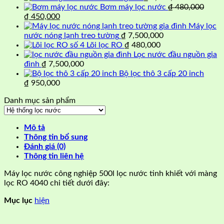
lượng
Bơm máy lọc nước
₫
480,000
Giá
Giá
₫
450,000
gốc
hiện
Máy lọc
là:
tại
nước nóng lạnh treo tường
₫
7,500,000
₫ 480,000.
là:
Lõi lọc RO
₫
480,000
₫ 450,000.
Lọc nước đầu nguồn gia
đình
₫
7,500,000
Bộ lọc thô 3 cấp 20 inch
₫
950,000
Danh mục sản phẩm
Mô tả
Thông tin bổ sung
Đánh giá (0)
Thông tin liên hệ
Máy lọc nước công nghiệp 500l lọc nước tinh khiết với màng
lọc RO 4040 chi tiết dưới đây:
Mục lục
hiện