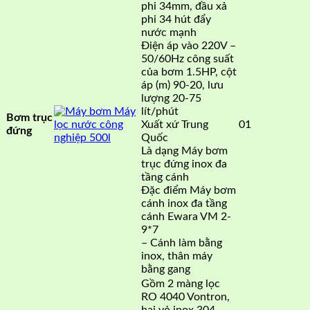
phi 34mm, đầu xả
phi 34 hút đẩy
nước mạnh
Điện áp vào 220V –
50/60Hz công suất
của bơm 1.5HP, cột
áp (m) 90-20, lưu
lượng 20-75
lít/phút
Bơm trục
Xuất xứ Trung
01
đứng
Quốc
Là dạng Máy bơm
trục đứng inox đa
tầng cánh
Đặc điểm Máy bơm
cánh inox đa tầng
cánh Ewara VM 2-
9*7
– Cánh làm bằng
inox, thân máy
bằng gang
Gồm 2 màng lọc
RO 4040 Vontron,
hai vỏ inox 304