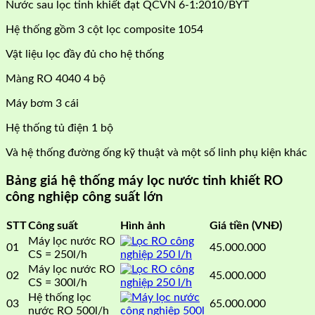
Nước sau lọc tinh khiết đạt QCVN 6-1:2010/BYT
Hệ thống gồm 3 cột lọc composite 1054
Vật liệu lọc đầy đủ cho hệ thống
Màng RO 4040 4 bộ
Máy bơm 3 cái
Hệ thống tủ điện 1 bộ
Và hệ thống đường ống kỹ thuật và một số linh phụ kiện khác
Bảng giá hệ thống máy lọc nước tinh khiết RO
công nghiệp công suất lớn
STT
Công suất
Hình ảnh
Giá tiền (VNĐ)
Máy lọc nước RO
01
45.000.000
CS = 250l/h
Máy lọc nước RO
02
45.000.000
CS = 300l/h
Hệ thống lọc
03
65.000.000
nước RO 500l/h