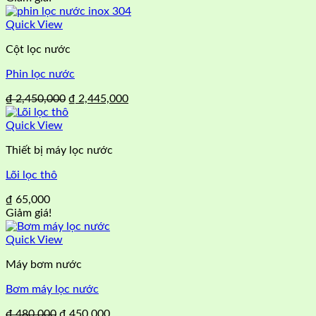
Quick View
Cột lọc nước
Phin lọc nước
Giá
Giá
₫
2,450,000
₫
2,445,000
gốc
hiện
là:
tại
Quick View
₫ 2,450,000.
là:
Thiết bị máy lọc nước
₫ 2,445,000.
Lõi lọc thô
₫
65,000
Giảm giá!
Quick View
Máy bơm nước
Bơm máy lọc nước
Giá
Giá
₫
480,000
₫
450,000