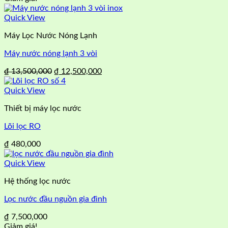
Quick View
Máy Lọc Nước Nóng Lạnh
Máy nước nóng lạnh 3 vòi
Giá
Giá
₫
13,500,000
₫
12,500,000
gốc
hiện
là:
tại
Quick View
₫ 13,500,000.
là:
Thiết bị máy lọc nước
₫ 12,500,000.
Lõi lọc RO
₫
480,000
Quick View
Hệ thống lọc nước
Lọc nước đầu nguồn gia đình
₫
7,500,000
Giảm giá!