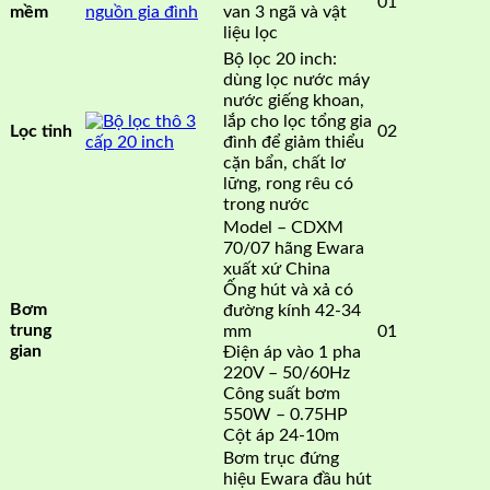
01
van 3 ngã và vật
mềm
liệu lọc
Bộ lọc 20 inch:
dùng lọc nước máy
nước giếng khoan,
lắp cho lọc tổng gia
02
Lọc tinh
đình để giảm thiểu
cặn bẩn, chất lơ
lững, rong rêu có
trong nước
Model – CDXM
70/07 hãng Ewara
xuất xứ China
Ống hút và xả có
Bơm
đường kính 42-34
trung
mm
01
gian
Điện áp vào 1 pha
220V – 50/60Hz
Công suất bơm
550W – 0.75HP
Cột áp 24-10m
Bơm trục đứng
hiệu Ewara đầu hút