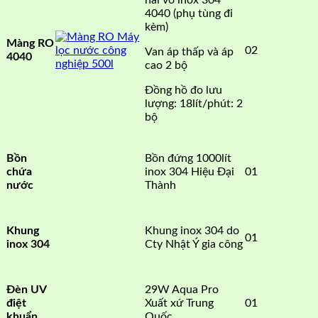
4040 (phụ tùng đi
kèm)
Màng RO
02
Van áp thấp và áp
4040
cao 2 bộ
Đồng hồ đo lưu
lượng: 18lít/phút: 2
bộ
Bồn đứng 1000lít
Bồn
inox 304 Hiệu Đại
01
chứa
Thành
nước
Khung inox 304 do
Khung
01
Cty Nhật Ý gia công
inox 304
29W Aqua Pro
Đèn UV
Xuất xứ Trung
01
điệt
Quốc
khuẩn