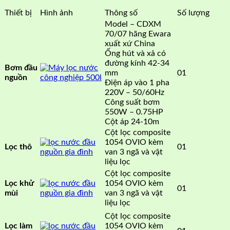
Thiết bị
Hình ảnh
Thông số
Số lượng
Model – CDXM
70/07 hãng Ewara
xuất xứ China
Ống hút và xả có
đường kính 42-34
Bơm đầu
mm
01
nguồn
Điện áp vào 1 pha
220V – 50/60Hz
Công suất bơm
550W – 0.75HP
Cột áp 24-10m
Cột lọc composite
1054 OVIO kèm
01
Lọc thô
van 3 ngã và vật
liệu lọc
Cột lọc composite
1054 OVIO kèm
Lọc khử
01
van 3 ngã và vật
mùi
liệu lọc
Cột lọc composite
1054 OVIO kèm
Lọc làm