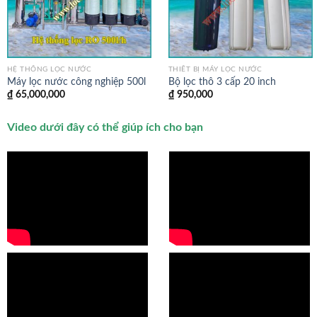
HỆ THỐNG LỌC NƯỚC
THIẾT BỊ MÁY LỌC NƯỚC
Máy lọc nước công nghiệp 500l
Bộ lọc thô 3 cấp 20 inch
₫
65,000,000
₫
950,000
Video dưới đây có thể giúp ích cho bạn