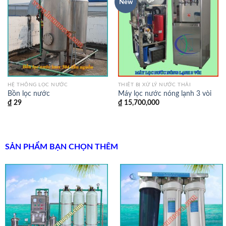
New
HỆ THỐNG LỌC NƯỚC
THIẾT BỊ XỬ LÝ NƯỚC THẢI
Bồn lọc nước
Máy lọc nước nóng lạnh 3 vòi
₫
29
₫
15,700,000
SẢN PHẨM BẠN CHỌN THÊM