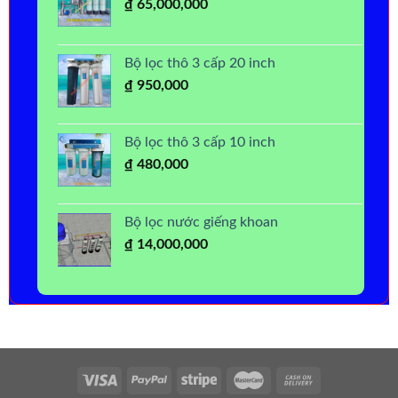
₫
65,000,000
Bộ lọc thô 3 cấp 20 inch
₫
950,000
Bộ lọc thô 3 cấp 10 inch
₫
480,000
Bộ lọc nước giếng khoan
₫
14,000,000