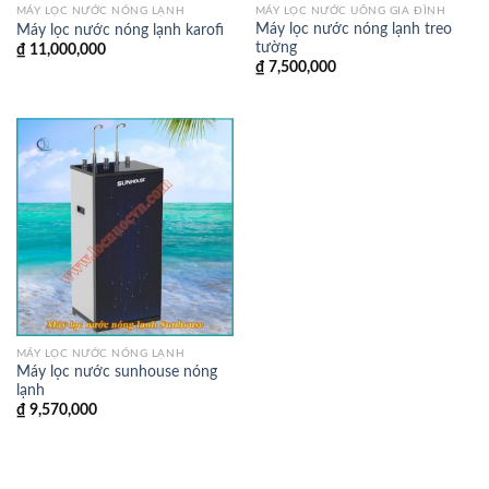
MÁY LỌC NƯỚC NÓNG LẠNH
MÁY LỌC NƯỚC UỐNG GIA ĐÌNH
Máy lọc nước nóng lạnh treo
Máy lọc nước nóng lạnh karofi
tường
₫
11,000,000
₫
7,500,000
MÁY LỌC NƯỚC NÓNG LẠNH
Máy lọc nước sunhouse nóng
lạnh
₫
9,570,000