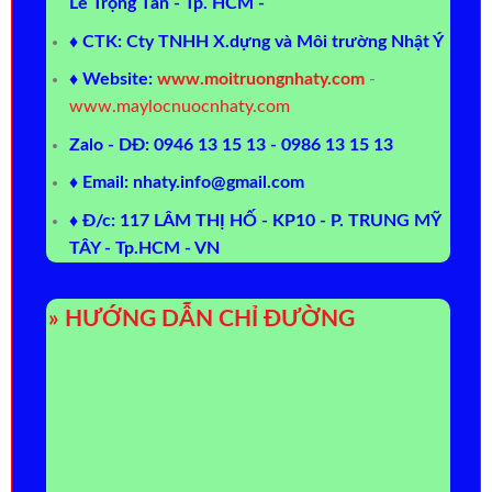
Lê Trọng Tấn - Tp. HCM -
♦ CTK: Cty TNHH X.dựng và Môi trường Nhật Ý
♦ Website:
www.moitruongnhaty.com
-
www.maylocnuocnhaty.com
Zalo - DĐ: 0946 13 15 13 - 0986 13 15 13
♦ Email: nhaty.info@gmail.com
♦ Đ/c: 117 LÂM THỊ HỐ - KP10 - P. TRUNG MỸ
TÂY - Tp.HCM - VN
» HƯỚNG DẪN CHỈ ĐƯỜNG