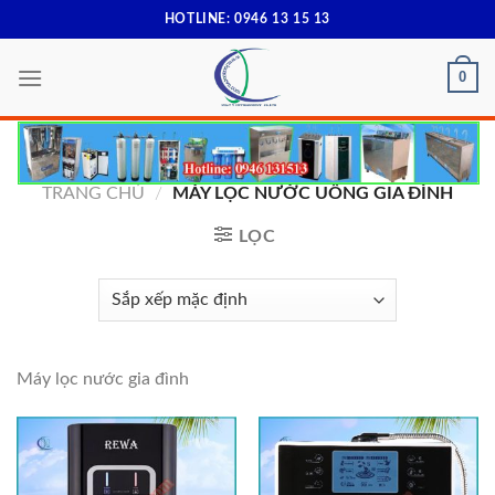
Skip
HOTLINE: 0946 13 15 13
to
content
0
TRANG CHỦ
/
MÁY LỌC NƯỚC UỐNG GIA ĐÌNH
LỌC
Máy lọc nước gia đình