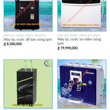
MÁY LỌC NƯỚC UỐNG GIA ĐÌNH
MÁY LỌC NƯỚC UỐNG GIA ĐÌNH
Máy lọc nước ion kiềm nóng
Máy lọc nước để bàn nóng lạnh
lạnh
₫
8,580,000
₫
79,990,000