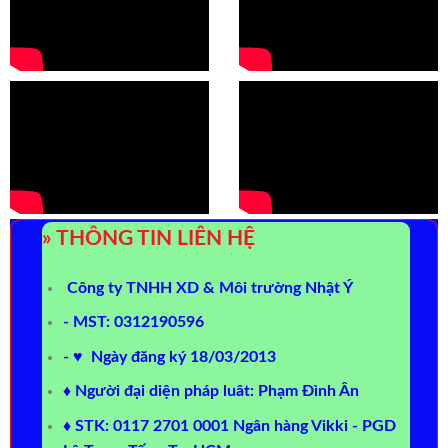
» THÔNG TIN LIÊN HỆ
Công ty TNHH XD & Môi trường Nhật Ý
- MST: 0312190596
- ♥ Ngày đăng ký 18/03/2013
♦ Người đại diện pháp luât: Phạm Đình Ân
♦ STK: 0117 2701 0001 Ngân hàng Vikki - PGD