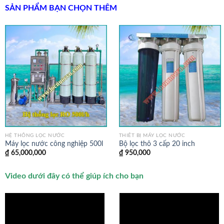
SẢN PHẨM BẠN CHỌN THÊM
HỆ THỐNG LỌC NƯỚC
THIẾT BỊ MÁY LỌC NƯỚC
Máy lọc nước công nghiệp 500l
Bộ lọc thô 3 cấp 20 inch
₫
65,000,000
₫
950,000
Video dưới đây có thể giúp ích cho bạn