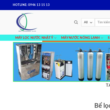
Skip
HOTLINE: 0946 13 15 13
to
content
Tìm
kiếm:
MÁY LỌC NƯỚC NHẬT Ý
MÁY NƯỚC NÓNG LẠNH
T
Bể lọ