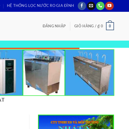
HỆ THỐNG LỌC NƯỚC RO GIA ĐÌNH
0
ĐĂNG NHẬP
GIỎ HÀNG /
₫
0
ẠT