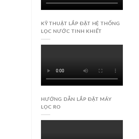
KỸ THUẬT LẮP ĐẶT HỆ THỐNG
LỌC NƯỚC TINH KHIẾT
HƯỚNG DẪN LẮP ĐẶT MÁY
LỌC RO