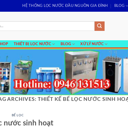
HỆ THỐNG LỌC NƯỚC ĐẦU NGUỒN GIA ĐÌNH
BLOG
SHOP
THIẾT BỊ LỌC NƯỚC
BLOG
XỬ LÝ NƯỚC
AG ARCHIVES:
THIẾT KẾ BỂ LỌC NƯỚC SINH HO
BỂ LỌC
c nước sinh hoạt