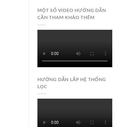
MỘT SỐ VIDEO HƯỚNG DẪN
CẦN THAM KHẢO THÊM
HƯỚNG DẪN LẮP HỆ THỐNG
LỌC