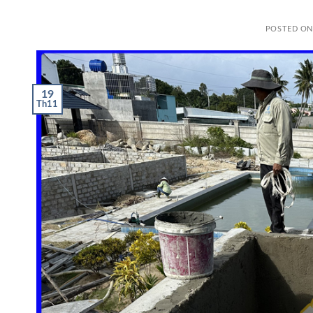
POSTED O
19
Th11