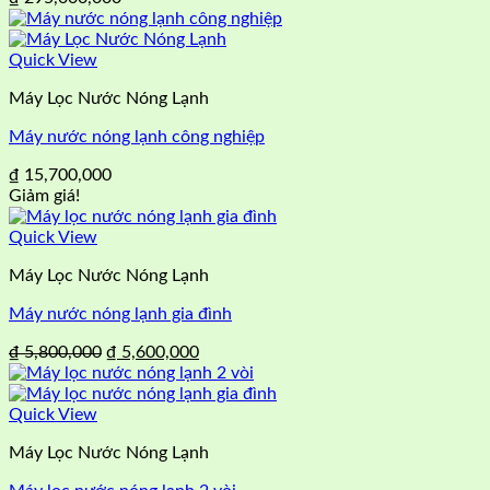
Quick View
Máy Lọc Nước Nóng Lạnh
Máy nước nóng lạnh công nghiệp
₫
15,700,000
Giảm giá!
Quick View
Máy Lọc Nước Nóng Lạnh
Máy nước nóng lạnh gia đình
Giá
Giá
₫
5,800,000
₫
5,600,000
gốc
hiện
là:
tại
₫ 5,800,000.
là:
Quick View
₫ 5,600,000.
Máy Lọc Nước Nóng Lạnh