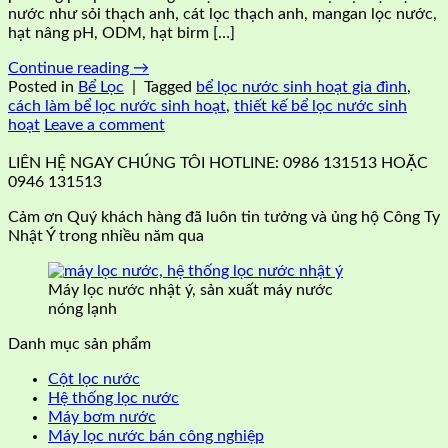
nước như sỏi thạch anh, cát lọc thạch anh, mangan lọc nước,
hạt nâng pH, ODM, hạt birm […]
Continue reading
→
Posted in
Bể Lọc
|
Tagged
bể lọc nước sinh hoạt gia đình
,
cách làm bể lọc nước sinh hoạt
,
thiết kế bể lọc nước sinh
hoạt
Leave a comment
LIÊN HỆ NGAY CHÚNG TÔI HOTLINE: 0986 131513 HOẶC
0946 131513
Cảm ơn Quý khách hàng đã luôn tin tưởng và ủng hộ Công Ty
Nhật Ý trong nhiều năm qua
Máy lọc nước nhật ý, sản xuất máy nước
nóng lạnh
Danh mục sản phẩm
Cột lọc nước
Hệ thống lọc nước
Máy bơm nước
Máy lọc nước bán công nghiệp