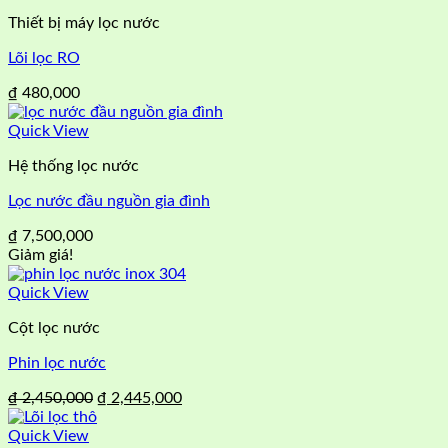
₫ 13,500,000.
là:
Thiết bị máy lọc nước
₫ 12,500,000.
Lõi lọc RO
₫
480,000
Quick View
Hệ thống lọc nước
Lọc nước đầu nguồn gia đình
₫
7,500,000
Giảm giá!
Quick View
Cột lọc nước
Phin lọc nước
Giá
Giá
₫
2,450,000
₫
2,445,000
gốc
hiện
là:
tại
Quick View