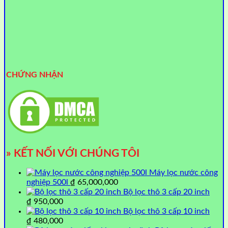
CHỨNG NHẬN
» KẾT NỐI VỚI CHÚNG TÔI
Máy lọc nước công
nghiệp 500l
₫
65,000,000
Bộ lọc thô 3 cấp 20 inch
₫
950,000
Bộ lọc thô 3 cấp 10 inch
₫
480,000