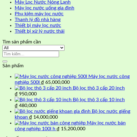
Máy Lọc Nước Nóng Lạnh
Máy lọc nước uống gia đình
Phụ kiện máy lọc nước
Thanh lý đồ nhà hàng
Thiết bị máy lọc nước
Thiết bị xử lý nước thải
Tìm sản phẩm cần
Tìm
kiếm:
Sản phẩm
Máy lọc nước công
nghiệp 500l
₫
65,000,000
Bộ lọc thô 3 cấp 20 inch
₫
950,000
Bộ lọc thô 3 cấp 10 inch
₫
480,000
Bộ lọc nước giếng
khoan
₫
14,000,000
Máy lọc nước bán
công nghiệp 100l h
₫
15,200,000