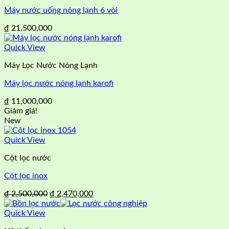
Máy nước uống nóng lạnh 6 vòi
₫
21,500,000
Quick View
Máy Lọc Nước Nóng Lạnh
Máy lọc nước nóng lạnh karofi
₫
11,000,000
Giảm giá!
New
Quick View
Cột lọc nước
Cột lọc inox
Giá
Giá
₫
2,500,000
₫
2,470,000
gốc
hiện
là:
tại
Quick View
₫ 2,500,000.
là: