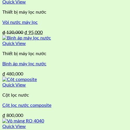
Quick View
Thiết bị máy lọc nước
Vòi nước máy lọc
Giá
Giá
₫
120,000
₫
95,000
gốc
hiện
là:
tại
Quick View
₫ 120,000.
là:
Thiết bị máy lọc nước
₫ 95,000.
Bình áp máy lọc nước
₫
480,000
Quick View
Cột lọc nước
Cột lọc nước composite
₫
800,000
Quick View