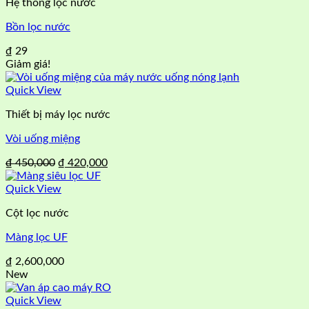
Hệ thống lọc nước
₫ 2,470,000.
Bồn lọc nước
₫
29
Giảm giá!
Quick View
Thiết bị máy lọc nước
Vòi uống miệng
Giá
Giá
₫
450,000
₫
420,000
gốc
hiện
là:
tại
Quick View
₫ 450,000.
là:
Cột lọc nước
₫ 420,000.
Màng lọc UF
₫
2,600,000
New
Quick View