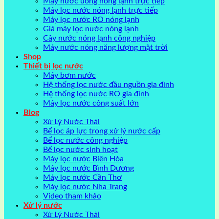
Máy nước uống nóng lạnh trực tiếp
Máy lọc nước nóng lạnh trực tiếp
Máy lọc nước RO nóng lạnh
Giá máy lọc nước nóng lạnh
Cây nước nóng lạnh công nghiệp
Máy nước nóng năng lượng mặt trời
Shop
Thiết bị lọc nước
Máy bơm nước
Hệ thống lọc nước đầu nguồn gia đình
Hệ thống lọc nước RO gia đình
Máy lọc nước công suất lớn
Blog
Xử Lý Nước Thải
Bể lọc áp lực trong xử lý nước cấp
Bể lọc nước công nghiệp
Bể lọc nước sinh hoạt
Máy lọc nước Biên Hòa
Máy lọc nước Bình Dương
Máy lọc nước Cần Thơ
Máy lọc nước Nha Trang
Video tham khảo
Xử lý nước
Xử Lý Nước Thải