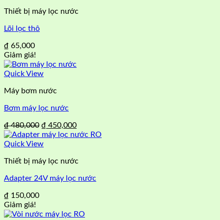
₫ 2,450,000.
là:
Thiết bị máy lọc nước
₫ 2,445,000.
Lõi lọc thô
₫
65,000
Giảm giá!
Quick View
Máy bơm nước
Bơm máy lọc nước
Giá
Giá
₫
480,000
₫
450,000
gốc
hiện
là:
tại
Quick View
₫ 480,000.
là:
Thiết bị máy lọc nước
₫ 450,000.
Adapter 24V máy lọc nước
₫
150,000
Giảm giá!