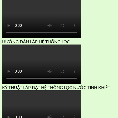
HƯỚNG DẪN LẮP HỆ THỐNG LỌC
KỸ THUẬT LẮP ĐẶT HỆ THỐNG LỌC NƯỚC TINH KHIẾT