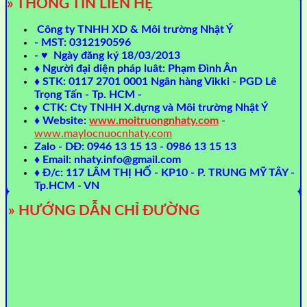
» THÔNG TIN LIÊN HỆ
Công ty TNHH XD & Môi trường Nhật Ý
- MST: 0312190596
- ♥ Ngày đăng ký 18/03/2013
♦ Người đại diện pháp luât: Phạm Đình Ân
♦ STK: 0117 2701 0001 Ngân hàng Vikki - PGD Lê
Trọng Tấn - Tp. HCM -
♦ CTK: Cty TNHH X.dựng và Môi trường Nhật Ý
♦ Website:
www.moitruongnhaty.com
-
www.maylocnuocnhaty.com
Zalo - DĐ: 0946 13 15 13 - 0986 13 15 13
♦ Email: nhaty.info@gmail.com
♦ Đ/c: 117 LÂM THỊ HỐ - KP10 - P. TRUNG MỸ TÂY -
Tp.HCM - VN
» HƯỚNG DẪN CHỈ ĐƯỜNG