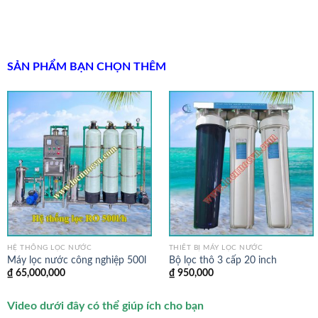
SẢN PHẨM BẠN CHỌN THÊM
HỆ THỐNG LỌC NƯỚC
THIẾT BỊ MÁY LỌC NƯỚC
Máy lọc nước công nghiệp 500l
Bộ lọc thô 3 cấp 20 inch
₫
65,000,000
₫
950,000
Video dưới đây có thể giúp ích cho bạn