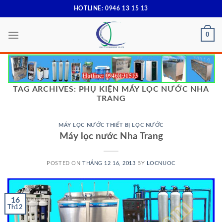
Skip
HOTLINE: 0946 13 15 13
to
content
0
TAG ARCHIVES:
PHỤ KIỆN MÁY LỌC NƯỚC NHA
TRANG
MÁY LỌC NƯỚC THIẾT BỊ LỌC NƯỚC
Máy lọc nước Nha Trang
POSTED ON
THÁNG 12 16, 2013
BY
LOCNUOC
16
Th12