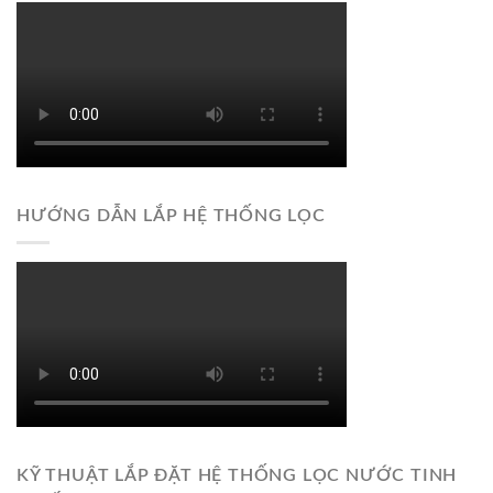
HƯỚNG DẪN LẮP HỆ THỐNG LỌC
KỸ THUẬT LẮP ĐẶT HỆ THỐNG LỌC NƯỚC TINH