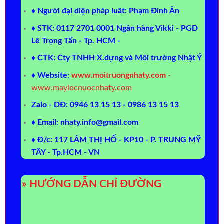
♦ Người đại diện pháp luât: Phạm Đình Ân
♦ STK: 0117 2701 0001 Ngân hàng Vikki - PGD
Lê Trọng Tấn - Tp. HCM -
♦ CTK: Cty TNHH X.dựng và Môi trường Nhật Ý
♦ Website:
www.moitruongnhaty.com
-
www.maylocnuocnhaty.com
Zalo - DĐ: 0946 13 15 13 - 0986 13 15 13
♦ Email: nhaty.info@gmail.com
♦ Đ/c: 117 LÂM THỊ HỐ - KP10 - P. TRUNG MỸ
TÂY - Tp.HCM - VN
» HƯỚNG DẪN CHỈ ĐƯỜNG