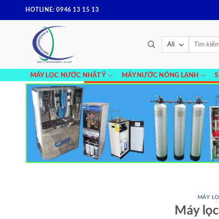
Skip
HOTLINE: 0946 13 15 13
to
content
Tìm
kiếm:
MÁY LỌC NƯỚC NHẬT Ý
MÁY NƯỚC NÓNG LẠNH
MÁY LỌ
Máy lọ