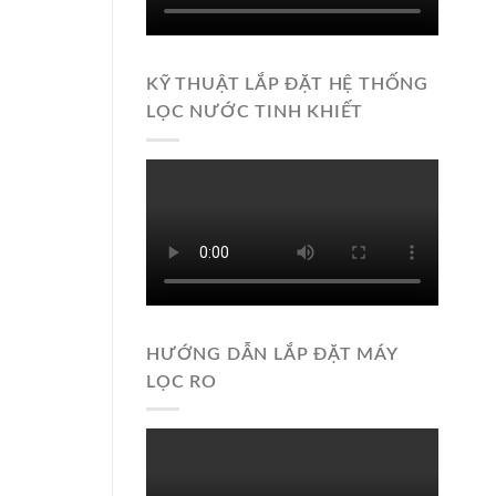
KỸ THUẬT LẮP ĐẶT HỆ THỐNG
LỌC NƯỚC TINH KHIẾT
HƯỚNG DẪN LẮP ĐẶT MÁY
LỌC RO