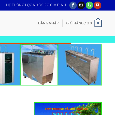
HỆ THỐNG LỌC NƯỚC RO GIA ĐÌNH
0
ĐĂNG NHẬP
GIỎ HÀNG /
₫
0