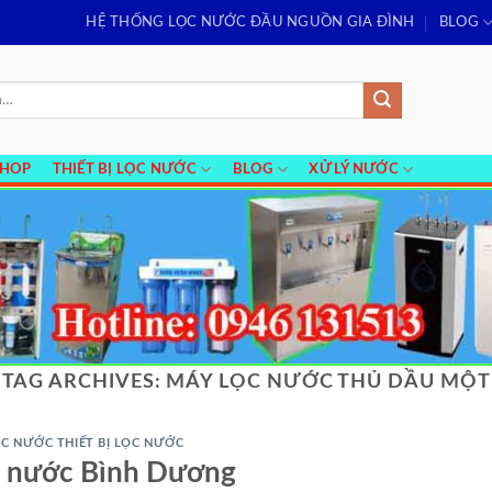
HỆ THỐNG LỌC NƯỚC ĐẦU NGUỒN GIA ĐÌNH
BLOG
SHOP
THIẾT BỊ LỌC NƯỚC
BLOG
XỬ LÝ NƯỚC
TAG ARCHIVES:
MÁY LỌC NƯỚC THỦ DẦU MỘT
C NƯỚC THIẾT BỊ LỌC NƯỚC
c nước Bình Dương