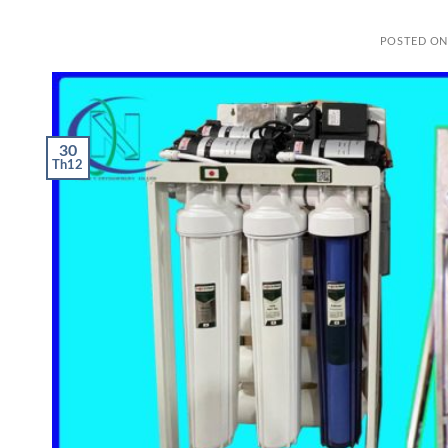
POSTED O
30
Th12