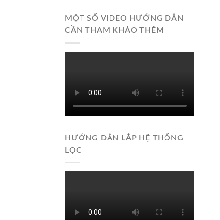
MỘT SỐ VIDEO HƯỚNG DẪN
CẦN THAM KHẢO THÊM
HƯỚNG DẪN LẮP HỆ THỐNG
LỌC