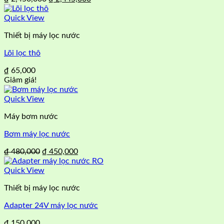
gốc
hiện
là:
tại
Quick View
₫ 2,450,000.
là:
Thiết bị máy lọc nước
₫ 2,445,000.
Lõi lọc thô
₫
65,000
Giảm giá!
Quick View
Máy bơm nước
Bơm máy lọc nước
Giá
Giá
₫
480,000
₫
450,000
gốc
hiện
là:
tại
Quick View
₫ 480,000.
là:
Thiết bị máy lọc nước
₫ 450,000.
Adapter 24V máy lọc nước
₫
150,000