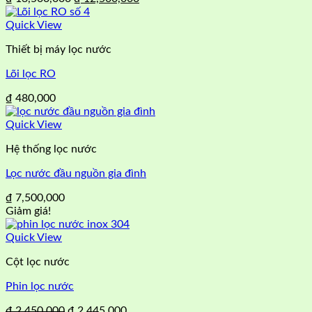
gốc
hiện
là:
tại
Quick View
₫ 13,500,000.
là:
Thiết bị máy lọc nước
₫ 12,500,000.
Lõi lọc RO
₫
480,000
Quick View
Hệ thống lọc nước
Lọc nước đầu nguồn gia đình
₫
7,500,000
Giảm giá!
Quick View
Cột lọc nước
Phin lọc nước
Giá
Giá
₫
2,450,000
₫
2,445,000