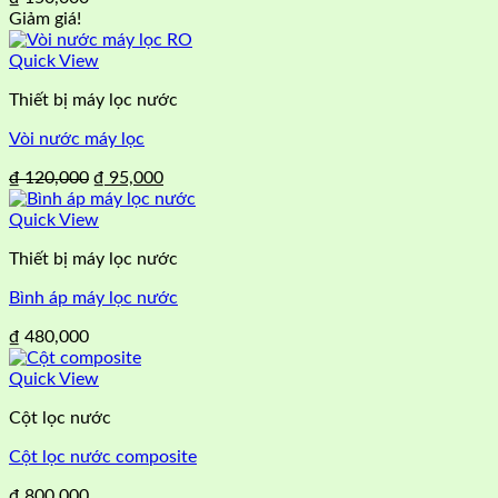
Giảm giá!
Quick View
Thiết bị máy lọc nước
Vòi nước máy lọc
Giá
Giá
₫
120,000
₫
95,000
gốc
hiện
là:
tại
Quick View
₫ 120,000.
là:
Thiết bị máy lọc nước
₫ 95,000.
Bình áp máy lọc nước
₫
480,000
Quick View
Cột lọc nước
Cột lọc nước composite
₫
800,000