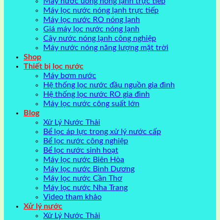
Máy nước uống nóng lạnh trực tiếp
Máy lọc nước nóng lạnh trực tiếp
Máy lọc nước RO nóng lạnh
Giá máy lọc nước nóng lạnh
Cây nước nóng lạnh công nghiệp
Máy nước nóng năng lượng mặt trời
Shop
Thiết bị lọc nước
Máy bơm nước
Hệ thống lọc nước đầu nguồn gia đình
Hệ thống lọc nước RO gia đình
Máy lọc nước công suất lớn
Blog
Xử Lý Nước Thải
Bể lọc áp lực trong xử lý nước cấp
Bể lọc nước công nghiệp
Bể lọc nước sinh hoạt
Máy lọc nước Biên Hòa
Máy lọc nước Bình Dương
Máy lọc nước Cần Thơ
Máy lọc nước Nha Trang
Video tham khảo
Xử lý nước
Xử Lý Nước Thải