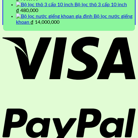
Bộ lọc thô 3 cấp 10 inch
₫
480,000
Bộ lọc nước giếng
khoan
₫
14,000,000