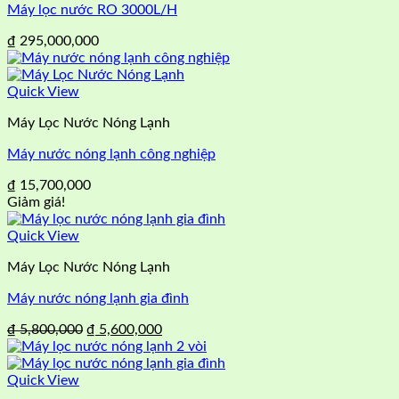
Máy lọc nước RO 3000L/H
₫
295,000,000
Quick View
Máy Lọc Nước Nóng Lạnh
Máy nước nóng lạnh công nghiệp
₫
15,700,000
Giảm giá!
Quick View
Máy Lọc Nước Nóng Lạnh
Máy nước nóng lạnh gia đình
Giá
Giá
₫
5,800,000
₫
5,600,000
gốc
hiện
là:
tại
₫ 5,800,000.
là:
Quick View
₫ 5,600,000.