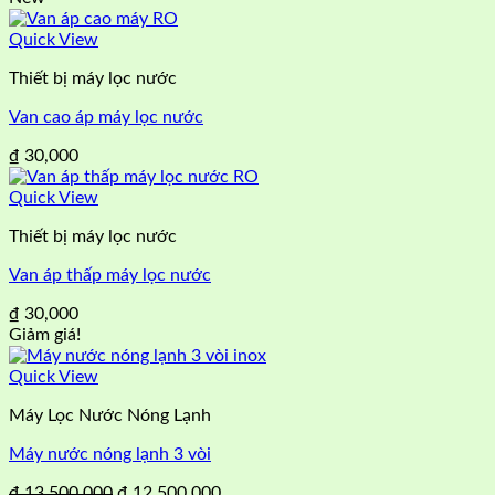
Quick View
Thiết bị máy lọc nước
Van cao áp máy lọc nước
₫
30,000
Quick View
Thiết bị máy lọc nước
Van áp thấp máy lọc nước
₫
30,000
Giảm giá!
Quick View
Máy Lọc Nước Nóng Lạnh
Máy nước nóng lạnh 3 vòi
Giá
Giá
₫
13,500,000
₫
12,500,000