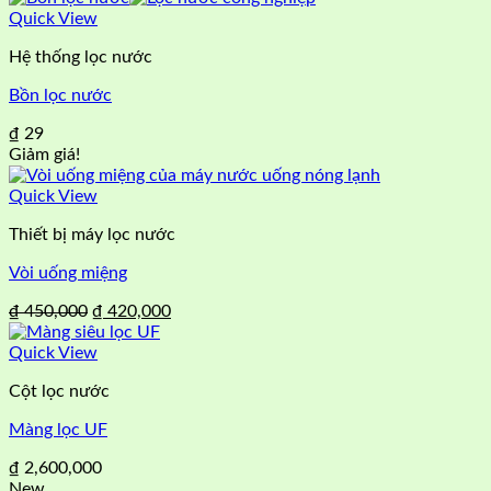
là:
tại
Quick View
₫ 2,500,000.
là:
Hệ thống lọc nước
₫ 2,470,000.
Bồn lọc nước
₫
29
Giảm giá!
Quick View
Thiết bị máy lọc nước
Vòi uống miệng
Giá
Giá
₫
450,000
₫
420,000
gốc
hiện
là:
tại
Quick View
₫ 450,000.
là:
Cột lọc nước
₫ 420,000.
Màng lọc UF
₫
2,600,000
New