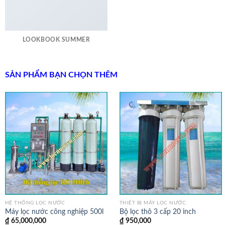
LOOKBOOK SUMMER
SẢN PHẨM BẠN CHỌN THÊM
HỆ THỐNG LỌC NƯỚC
THIẾT BỊ MÁY LỌC NƯỚC
Máy lọc nước công nghiệp 500l
Bộ lọc thô 3 cấp 20 inch
₫
65,000,000
₫
950,000