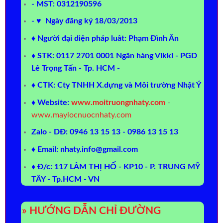
- MST: 0312190596
- ♥ Ngày đăng ký 18/03/2013
♦ Người đại diện pháp luât: Phạm Đình Ân
♦ STK: 0117 2701 0001 Ngân hàng Vikki - PGD
Lê Trọng Tấn - Tp. HCM -
♦ CTK: Cty TNHH X.dựng và Môi trường Nhật Ý
♦ Website:
www.moitruongnhaty.com
-
www.maylocnuocnhaty.com
Zalo - DĐ: 0946 13 15 13 - 0986 13 15 13
♦ Email: nhaty.info@gmail.com
♦ Đ/c: 117 LÂM THỊ HỐ - KP10 - P. TRUNG MỸ
TÂY - Tp.HCM - VN
» HƯỚNG DẪN CHỈ ĐƯỜNG