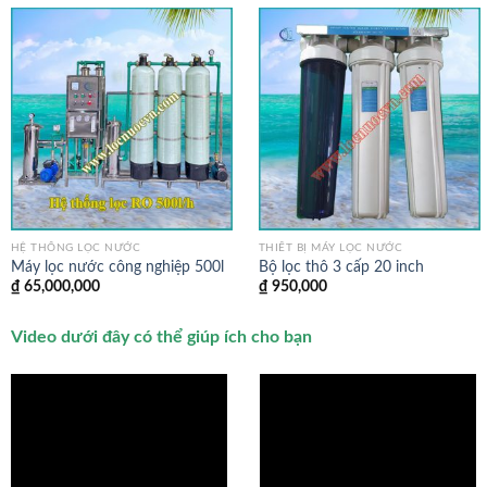
HỆ THỐNG LỌC NƯỚC
THIẾT BỊ MÁY LỌC NƯỚC
Máy lọc nước công nghiệp 500l
Bộ lọc thô 3 cấp 20 inch
₫
65,000,000
₫
950,000
Video dưới đây có thể giúp ích cho bạn