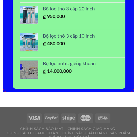
Bộ lọc thô 3 cấp 20 inch
₫
950,000
Bộ lọc thô 3 cấp 10 inch
₫
480,000
Bộ lọc nước giếng khoan
₫
14,000,000
CHÍNH SÁCH BẢO MẬT
CHÍNH SÁCH GIAO HÀNG
CHÍNH SÁCH THANH TOÁN
CHÍNH SÁCH BẢO HÀNH SẢN PHẨM