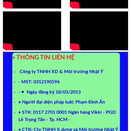
» THÔNG TIN LIÊN HỆ
Công ty TNHH XD & Môi trường Nhật Ý
- MST: 0312190596
- ♥ Ngày đăng ký 18/03/2013
♦ Người đại diện pháp luât: Phạm Đình Ân
♦ STK: 0117 2701 0001 Ngân hàng Vikki - PGD
Lê Trọng Tấn - Tp. HCM -
♦ CTK: Cty TNHH X.dựng và Môi trường Nhật Ý