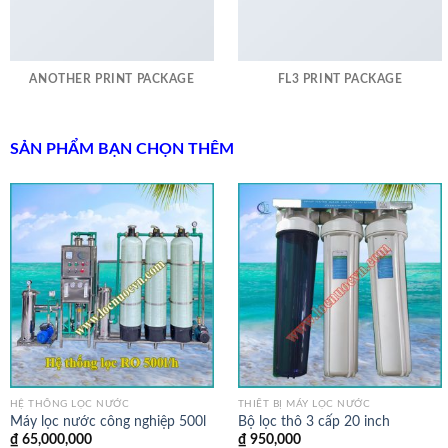
ANOTHER PRINT PACKAGE
FL3 PRINT PACKAGE
SẢN PHẨM BẠN CHỌN THÊM
HỆ THỐNG LỌC NƯỚC
THIẾT BỊ MÁY LỌC NƯỚC
Máy lọc nước công nghiệp 500l
Bộ lọc thô 3 cấp 20 inch
₫
65,000,000
₫
950,000