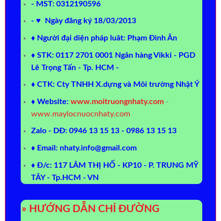
- MST: 0312190596
- ♥ Ngày đăng ký 18/03/2013
♦ Người đại diện pháp luât: Phạm Đình Ân
♦ STK: 0117 2701 0001 Ngân hàng Vikki - PGD
Lê Trọng Tấn - Tp. HCM -
♦ CTK: Cty TNHH X.dựng và Môi trường Nhật Ý
♦ Website:
www.moitruongnhaty.com
-
www.maylocnuocnhaty.com
Zalo - DĐ: 0946 13 15 13 - 0986 13 15 13
♦ Email: nhaty.info@gmail.com
♦ Đ/c: 117 LÂM THỊ HỐ - KP10 - P. TRUNG MỸ
TÂY - Tp.HCM - VN
» HƯỚNG DẪN CHỈ ĐƯỜNG