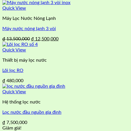
Quick View
Máy Lọc Nước Nóng Lạnh
Máy nước nóng lạnh 3 vòi
Giá
Giá
₫
13,500,000
₫
12,500,000
gốc
hiện
là:
tại
Quick View
₫ 13,500,000.
là:
Thiết bị máy lọc nước
₫ 12,500,000.
Lõi lọc RO
₫
480,000
Quick View
Hệ thống lọc nước
Lọc nước đầu nguồn gia đình
₫
7,500,000
Giảm giá!