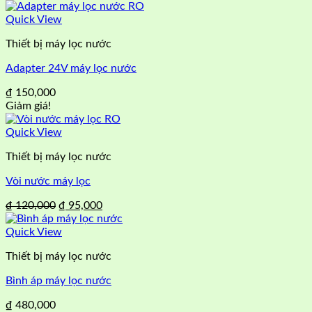
gốc
hiện
là:
tại
Quick View
₫ 480,000.
là:
Thiết bị máy lọc nước
₫ 450,000.
Adapter 24V máy lọc nước
₫
150,000
Giảm giá!
Quick View
Thiết bị máy lọc nước
Vòi nước máy lọc
Giá
Giá
₫
120,000
₫
95,000
gốc
hiện
là:
tại
Quick View
₫ 120,000.
là:
Thiết bị máy lọc nước
₫ 95,000.
Bình áp máy lọc nước
₫
480,000