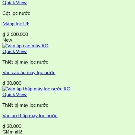
là:
tại
Quick View
₫ 450,000.
là:
Cột lọc nước
₫ 420,000.
Màng lọc UF
₫
2,600,000
New
Quick View
Thiết bị máy lọc nước
Van cao áp máy lọc nước
₫
30,000
Quick View
Thiết bị máy lọc nước
Van áp thấp máy lọc nước
₫
30,000
Giảm giá!