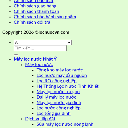
Chính sách bảo mật
Chính sách giao hàng
Chính sách thanh toán
Chính sách bảo hành sản phẩm
Chính sách đổi trả
Copyright 2026 ©
locnuocvn.com
Tìm
kiếm:
Máy lọc nước Nhật Ý
Máy lọc nước
Tổng kho máy lọc nước
Lọc nước máy đầu nguồn
Lọc RO công nghiệp
Hệ Thống Lọc Nước Tinh Khiết
Máy lọc nước trả góp
Đại lý máy lọc nước
Máy lọc nước gia đình
Lọc nước công nghiệp
Lọc tổng gia đình
Dịch vụ lắp đặt
Sửa máy lọc nước nóng lạnh