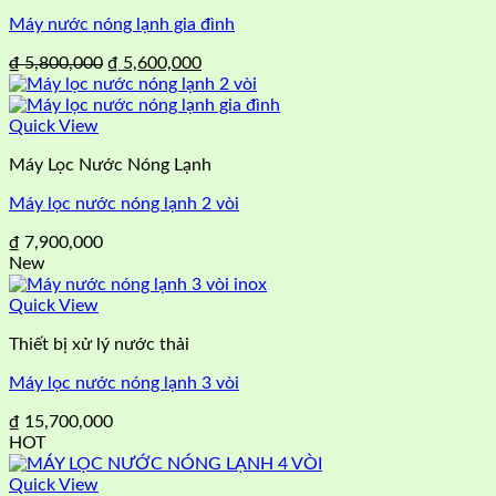
Máy nước nóng lạnh gia đình
Giá
Giá
₫
5,800,000
₫
5,600,000
gốc
hiện
là:
tại
₫ 5,800,000.
là:
Quick View
₫ 5,600,000.
Máy Lọc Nước Nóng Lạnh
Máy lọc nước nóng lạnh 2 vòi
₫
7,900,000
New
Quick View
Thiết bị xử lý nước thải
Máy lọc nước nóng lạnh 3 vòi
₫
15,700,000
HOT
Quick View