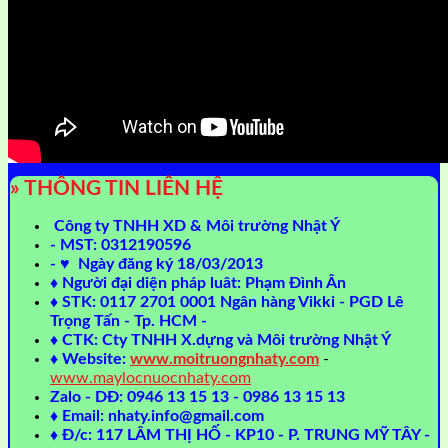
» THÔNG TIN LIÊN HỆ
Công ty TNHH XD & Môi trường Nhật Ý
- MST: 0312190596
- ♥ Ngày đăng ký 18/03/2013
♦ Người đại diện pháp luât: Phạm Đình Ân
♦ STK: 0117 2701 0001 Ngân hàng Vikki - PGD Lê
Trọng Tấn - Tp. HCM -
♦ CTK: Cty TNHH X.dựng và Môi trường Nhật Ý
♦ Website:
www.moitruongnhaty.com
-
www.maylocnuocnhaty.com
Zalo - DĐ: 0946 13 15 13 - 0986 13 15 13
♦ Email: nhaty.info@gmail.com
♦ Đ/c: 117 LÂM THỊ HỐ - KP10 - P. TRUNG MỸ TÂY -