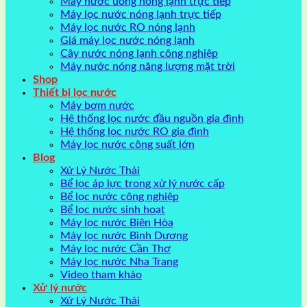
Máy nước uống nóng lạnh trực tiếp
Máy lọc nước nóng lạnh trực tiếp
Máy lọc nước RO nóng lạnh
Giá máy lọc nước nóng lạnh
Cây nước nóng lạnh công nghiệp
Máy nước nóng năng lượng mặt trời
Shop
Thiết bị lọc nước
Máy bơm nước
Hệ thống lọc nước đầu nguồn gia đình
Hệ thống lọc nước RO gia đình
Máy lọc nước công suất lớn
Blog
Xử Lý Nước Thải
Bể lọc áp lực trong xử lý nước cấp
Bể lọc nước công nghiệp
Bể lọc nước sinh hoạt
Máy lọc nước Biên Hòa
Máy lọc nước Bình Dương
Máy lọc nước Cần Thơ
Máy lọc nước Nha Trang
Video tham khảo
Xử lý nước
Xử Lý Nước Thải