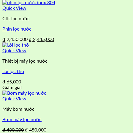
Quick View
Cột lọc nước
Phin lọc nước
Giá
Giá
₫
2,450,000
₫
2,445,000
gốc
hiện
là:
tại
Quick View
₫ 2,450,000.
là:
Thiết bị máy lọc nước
₫ 2,445,000.
Lõi lọc thô
₫
65,000
Giảm giá!
Quick View
Máy bơm nước
Bơm máy lọc nước
Giá
Giá
₫
480,000
₫
450,000