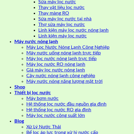
Sửa máy lọc nước
Thay vật liệu lọc nước
Thay màng RO
Sửa máy lọc nước tại nhà
Thợ sửa máy lọc nước
Linh kiện máy lọc nước nóng lạnh
Linh kiện máy lọc nước
Máy nước nóng lạnh
Máy Lọc Nước Nóng Lạnh Công Nghiệp
Máy nước uống nóng lạnh trực tiếp
Máy lọc nước nóng lạnh trực tiếp
Máy lọc nước RO nóng lạnh
Giá máy lọc nước nóng lạnh
Cây nước nóng lạnh công nghiệp
Máy nước nóng năng lượng mặt trời
Shop
Thiết bị lọc nước
Máy bơm nước
Hệ thống lọc nước đầu nguồn gia đình
Hệ thống lọc nước RO gia đình
Máy lọc nước công suất lớn
Blog
Xử Lý Nước Thải
Bể lọc áp lực trong xử lý nước cấp