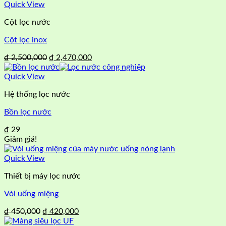
Quick View
Cột lọc nước
Cột lọc inox
Giá
Giá
₫
2,500,000
₫
2,470,000
gốc
hiện
là:
tại
Quick View
₫ 2,500,000.
là:
Hệ thống lọc nước
₫ 2,470,000.
Bồn lọc nước
₫
29
Giảm giá!
Quick View
Thiết bị máy lọc nước
Vòi uống miệng
Giá
Giá
₫
450,000
₫
420,000
gốc
hiện