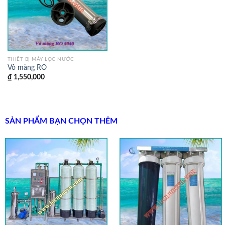
THIẾT BỊ MÁY LỌC NƯỚC
Vỏ màng RO
₫
1,550,000
SẢN PHẨM BẠN CHỌN THÊM