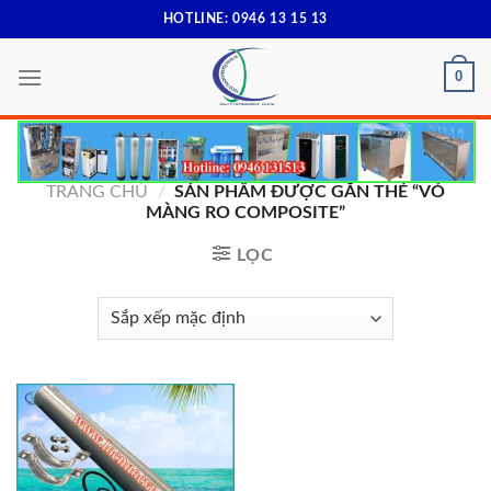
Skip
HOTLINE: 0946 13 15 13
to
content
0
TRANG CHỦ
/
SẢN PHẨM ĐƯỢC GẮN THẺ “VỎ
MÀNG RO COMPOSITE”
LỌC