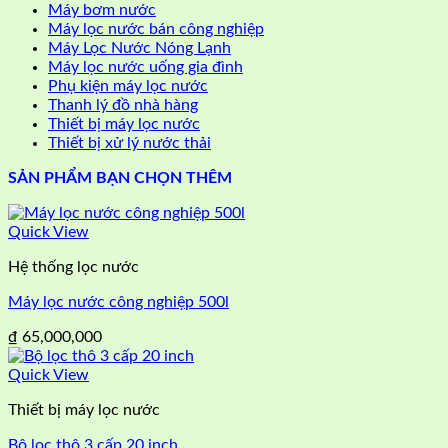
Máy bơm nước
Máy lọc nước bán công nghiệp
Máy Lọc Nước Nóng Lạnh
Máy lọc nước uống gia đình
Phụ kiện máy lọc nước
Thanh lý đồ nhà hàng
Thiết bị máy lọc nước
Thiết bị xử lý nước thải
SẢN PHẨM BẠN CHỌN THÊM
Quick View
Hệ thống lọc nước
Máy lọc nước công nghiệp 500l
₫
65,000,000
Quick View
Thiết bị máy lọc nước
Bộ lọc thô 3 cấp 20 inch