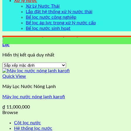
Xử lý nước
Xử Lý Nước Thải
Lắp đặt hệ thống xử lý nước thải
Bể lọc nước công nghiệp
Bể lọc áp lực trong xử lý nước cấp
Bể lọc nước sinh hoạt
Trang chủ
/
Sản phẩm được gắn thẻ “Máy nước nóng lạnh trực 
Lọc
Hiển thị kết quả duy nhất
Quick View
Máy Lọc Nước Nóng Lạnh
Máy lọc nước nóng lạnh karofi
₫
11,000,000
Browse
Cột lọc nước
Hệ thống lọc nước