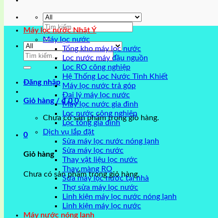
Tìm
Máy lọc nước Nhật Ý
kiếm:
Máy lọc nước
Tổng kho máy lọc nước
Tìm
Lọc nước máy đầu nguồn
kiếm:
Lọc RO công nghiệp
Hệ Thống Lọc Nước Tinh Khiết
Đăng nhập
Máy lọc nước trả góp
Đại lý máy lọc nước
Giỏ hàng /
₫
0
0
Máy lọc nước gia đình
Lọc nước công nghiệp
Chưa có sản phẩm trong giỏ hàng.
Lọc tổng gia đình
Dịch vụ lắp đặt
0
Sửa máy lọc nước nóng lạnh
Sửa máy lọc nước
Giỏ hàng
Thay vật liệu lọc nước
Thay màng RO
Chưa có sản phẩm trong giỏ hàng.
Sửa máy lọc nước tại nhà
Thợ sửa máy lọc nước
Linh kiện máy lọc nước nóng lạnh
Linh kiện máy lọc nước
Máy nước nóng lạnh