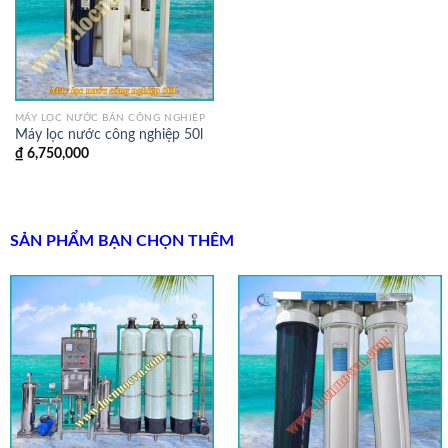
MÁY LỌC NƯỚC BÁN CÔNG NGHIỆP
Máy lọc nước công nghiệp 50l
₫
6,750,000
SẢN PHẨM BẠN CHỌN THÊM