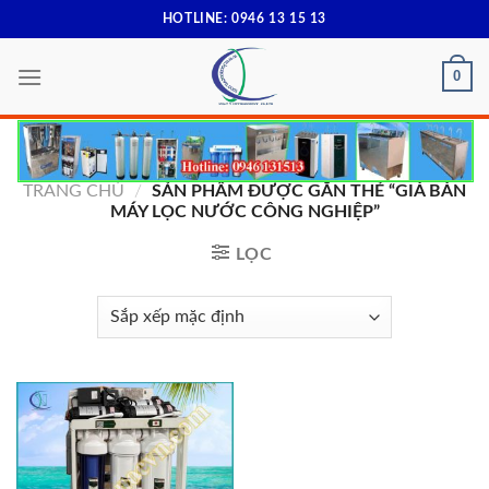
Skip
HOTLINE: 0946 13 15 13
to
content
0
TRANG CHỦ
/
SẢN PHẨM ĐƯỢC GẮN THẺ “GIÁ BÁN
MÁY LỌC NƯỚC CÔNG NGHIỆP”
LỌC