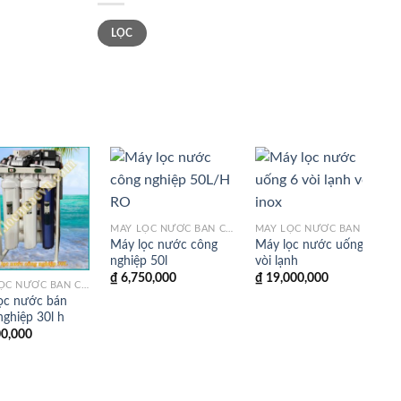
Giá
Giá
LỌC
tối
tối
thiểu
đa
MÁY LỌC NƯỚC BÁN CÔNG NGHIỆP
MÁY LỌC NƯỚC BÁN CÔNG NGHIỆP
Máy lọc nước công
Máy lọc nước uống 6
nghiệp 50l
vòi lạnh
₫
6,750,000
₫
19,000,000
MÁY LỌC NƯỚC BÁN CÔNG NGHIỆP
ọc nước bán
nghiệp 30l h
0,000