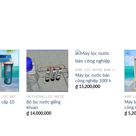
MÁY LỌC NƯỚC BÁN CÔNG NGHIỆP
Máy lọc nước bán
công nghiệp 100l h
₫
15,200,000
THIẾT BỊ MÁY LỌC NƯỚC
HỆ THỐNG LỌC NƯỚC
3 cấp 10
Bộ lọc nước giếng
Máy l
khoan
công 
₫
14,000,000
₫
5,20