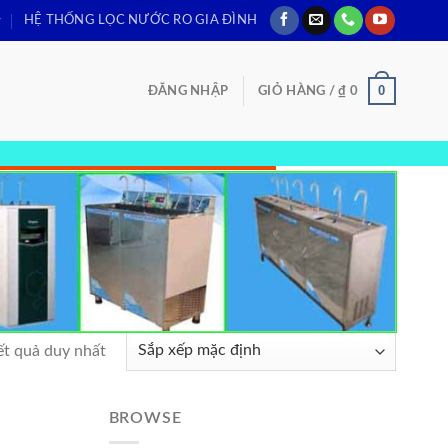
HỆ THỐNG LỌC NƯỚC RO GIA ĐÌNH
0
ĐĂNG NHẬP
GIỎ HÀNG /
₫
0
ết quả duy nhất
BROWSE