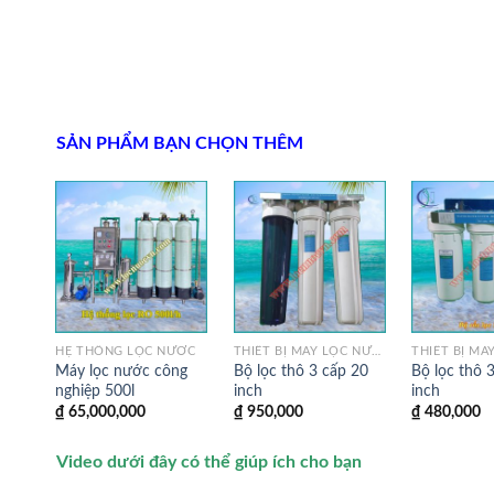
SẢN PHẨM BẠN CHỌN THÊM
HỆ THỐNG LỌC NƯỚC
THIẾT BỊ MÁY LỌC NƯỚC
Máy lọc nước công
Bộ lọc thô 3 cấp 20
Bộ lọc thô 
nghiệp 500l
inch
inch
₫
65,000,000
₫
950,000
₫
480,000
Video dưới đây có thể giúp ích cho bạn