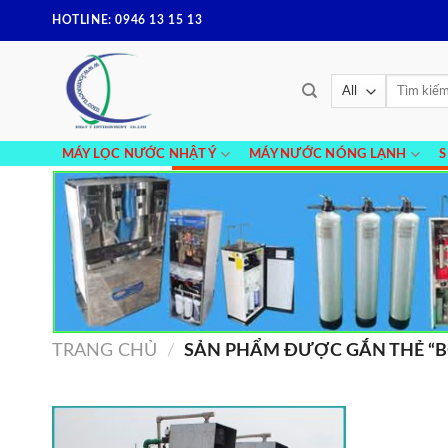
Skip
HOTLINE: 0946 13 15 13
to
content
Tìm
kiếm:
MÁY LỌC NƯỚC NHẬT Ý
MÁY NƯỚC NÓNG LẠNH
TRANG CHỦ
/
SẢN PHẨM ĐƯỢC GẮN THẺ “B