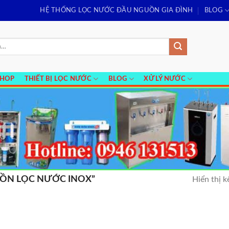
HỆ THỐNG LỌC NƯỚC ĐẦU NGUỒN GIA ĐÌNH
BLOG
SHOP
THIẾT BỊ LỌC NƯỚC
BLOG
XỬ LÝ NƯỚC
ỒN LỌC NƯỚC INOX”
Hiển thị k