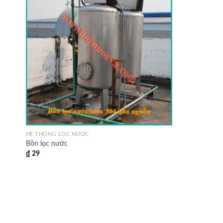
HỆ THỐNG LỌC NƯỚC
Bồn lọc nước
₫
29