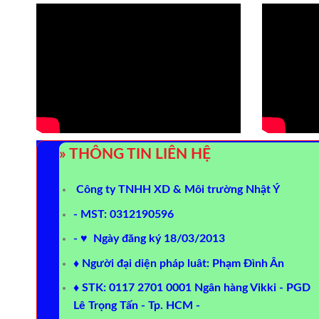
» THÔNG TIN LIÊN HỆ
Công ty TNHH XD & Môi trường Nhật Ý
- MST: 0312190596
- ♥ Ngày đăng ký 18/03/2013
♦ Người đại diện pháp luât: Phạm Đình Ân
♦ STK: 0117 2701 0001 Ngân hàng Vikki - PGD
Lê Trọng Tấn - Tp. HCM -