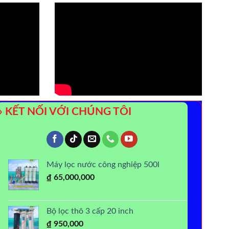
» KẾT NỐI VỚI CHÚNG TÔI
Máy lọc nước công nghiệp 500l
₫
65,000,000
Bộ lọc thô 3 cấp 20 inch
₫
950,000